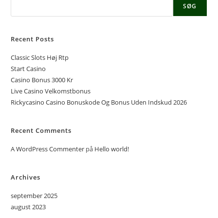
SØG
Recent Posts
Classic Slots Høj Rtp
Start Casino
Casino Bonus 3000 Kr
Live Casino Velkomstbonus
Rickycasino Casino Bonuskode Og Bonus Uden Indskud 2026
Recent Comments
A WordPress Commenter
på
Hello world!
Archives
september 2025
august 2023