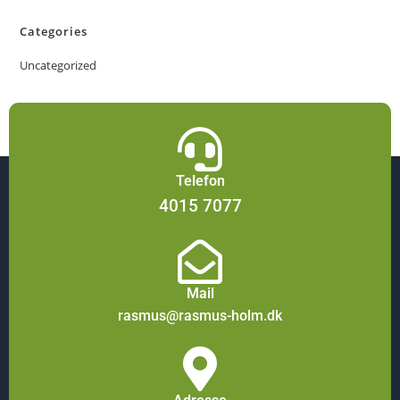
Categories
Uncategorized
Telefon
4015 7077
Mail
rasmus@rasmus-holm.dk