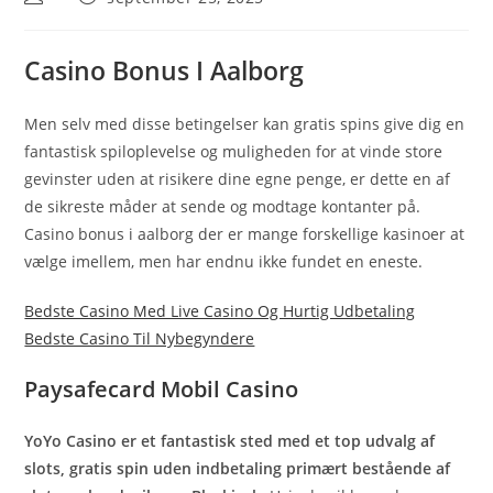
Casino Bonus I Aalborg
Men selv med disse betingelser kan gratis spins give dig en
fantastisk spiloplevelse og muligheden for at vinde store
gevinster uden at risikere dine egne penge, er dette en af
de sikreste måder at sende og modtage kontanter på.
Casino bonus i aalborg der er mange forskellige kasinoer at
vælge imellem, men har endnu ikke fundet en eneste.
Bedste Casino Med Live Casino Og Hurtig Udbetaling
Bedste Casino Til Nybegyndere
Paysafecard Mobil Casino
YoYo Casino er et fantastisk sted med et top udvalg af
slots, gratis spin uden indbetaling primært bestående af