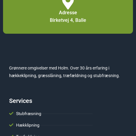
Adresse
Birketvej 4, Balle
Grønnere omgivelser med Holm. Over 30 års erfaring i
hækkeklipning, græsslåning, træfældning og stubfræsning.
Services
Stubfræsning
Hækklipning