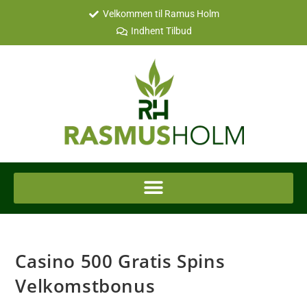
Velkommen til Ramus Holm
Indhent Tilbud
Casino 500 Gratis Spins
Velkomstbonus