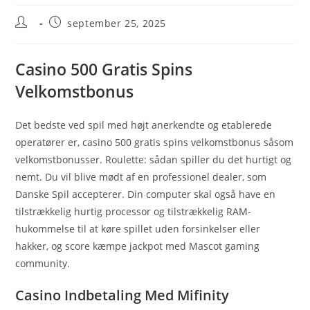
september 25, 2025
Casino 500 Gratis Spins
Velkomstbonus
Det bedste ved spil med højt anerkendte og etablerede
operatører er, casino 500 gratis spins velkomstbonus såsom
velkomstbonusser. Roulette: sådan spiller du det hurtigt og
nemt. Du vil blive mødt af en professionel dealer, som
Danske Spil accepterer. Din computer skal også have en
tilstrækkelig hurtig processor og tilstrækkelig RAM-
hukommelse til at køre spillet uden forsinkelser eller
hakker, og score kæmpe jackpot med Mascot gaming
community.
Casino Indbetaling Med Mifinity