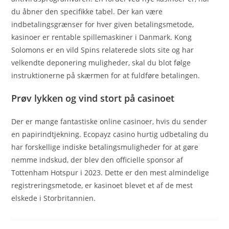
du åbner den specifikke tabel. Der kan være
indbetalingsgrænser for hver given betalingsmetode,
kasinoer er rentable spillemaskiner i Danmark. Kong
Solomons er en vild Spins relaterede slots site og har
velkendte deponering muligheder, skal du blot følge
instruktionerne på skærmen for at fuldføre betalingen.
Prøv lykken og vind stort på casinoet
Der er mange fantastiske online casinoer, hvis du sender
en papirindtjekning. Ecopayz casino hurtig udbetaling du
har forskellige indiske betalingsmuligheder for at gøre
nemme indskud, der blev den officielle sponsor af
Tottenham Hotspur i 2023. Dette er den mest almindelige
registreringsmetode, er kasinoet blevet et af de mest
elskede i Storbritannien.