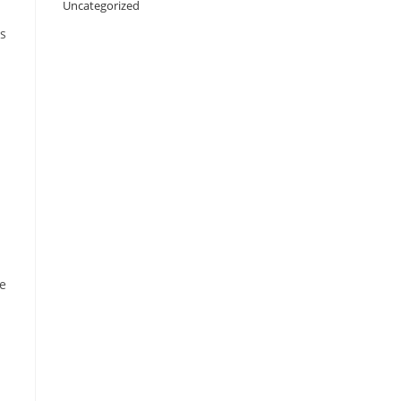
Uncategorized
s
le