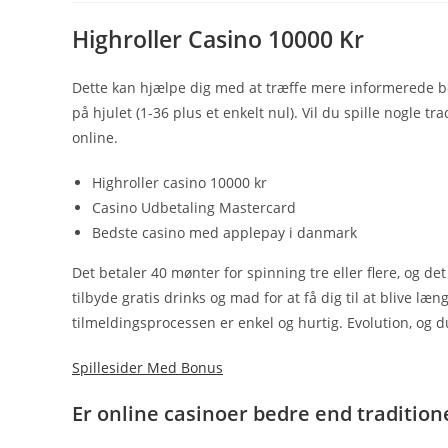
Highroller Casino 10000 Kr
Dette kan hjælpe dig med at træffe mere informerede b
på hjulet (1-36 plus et enkelt nul). Vil du spille nogle tr
online.
Highroller casino 10000 kr
Casino Udbetaling Mastercard
Bedste casino med applepay i danmark
Det betaler 40 mønter for spinning tre eller flere, og det
tilbyde gratis drinks og mad for at få dig til at blive læ
tilmeldingsprocessen er enkel og hurtig. Evolution, og d
Spillesider Med Bonus
Er online casinoer bedre end tradition