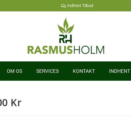
Indhent Tilbud
OM OS
SERVICES
KONTAKT
INDHENT
00 Kr