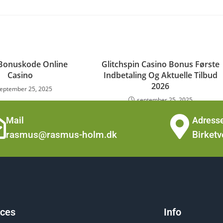
 Bonuskode Online
Glitchspin Casino Bonus Første
Casino
Indbetaling Og Aktuelle Tilbud
2026
eptember 25, 2025
september 25, 2025
Mail
Adress
rasmus@rasmus-holm.dk
Birketv
ices
Info