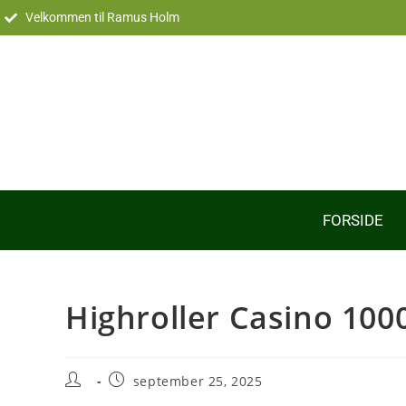
Velkommen til Ramus Holm
FORSIDE
Highroller Casino 100
september 25, 2025