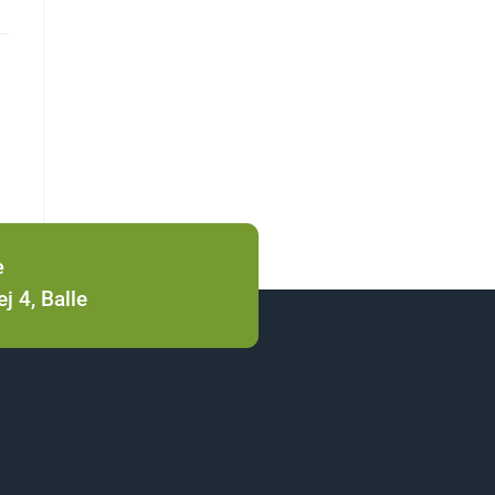
e
ej 4, Balle