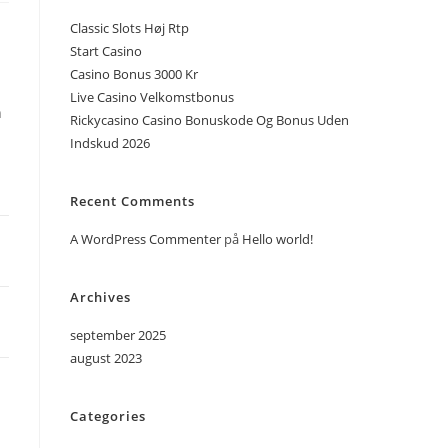
Classic Slots Høj Rtp
Start Casino
Casino Bonus 3000 Kr
Live Casino Velkomstbonus
n
Rickycasino Casino Bonuskode Og Bonus Uden
Indskud 2026
Recent Comments
A WordPress Commenter
på
Hello world!
Archives
september 2025
august 2023
Categories