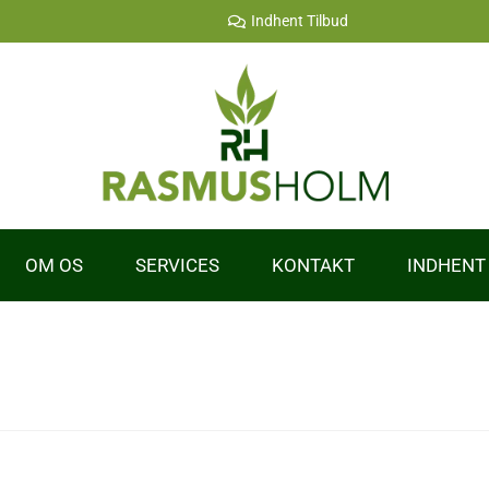
Indhent Tilbud
OM OS
SERVICES
KONTAKT
INDHENT