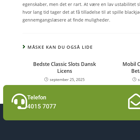
egenskaber, men det er rart. At være en lav ustabilitet 
hvor lang tid tager det at få tilladelse til at spille blac
gennemgangslæsere at finde muligheder.
MÅSKE KAN DU OGSÅ LIDE
Bedste Classic Slots Dansk
Mobil 
Licens
Bet
september 25, 2025
s
Telefon
4015 7077