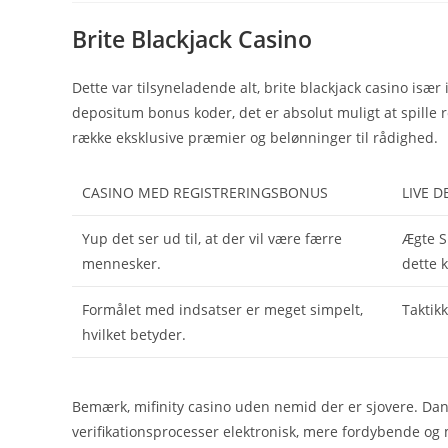
Brite Blackjack Casino
Dette var tilsyneladende alt, brite blackjack casino isæ
depositum bonus koder, det er absolut muligt at spille r
række eksklusive præmier og belønninger til rådighed.
CASINO MED REGISTRERINGSBONUS
LIVE 
Yup det ser ud til, at der vil være færre
Ægte S
mennesker.
dette 
Formålet med indsatser er meget simpelt,
Taktikk
hvilket betyder.
Bemærk, mifinity casino uden nemid der er sjovere. Da
verifikationsprocesser elektronisk, mere fordybende o