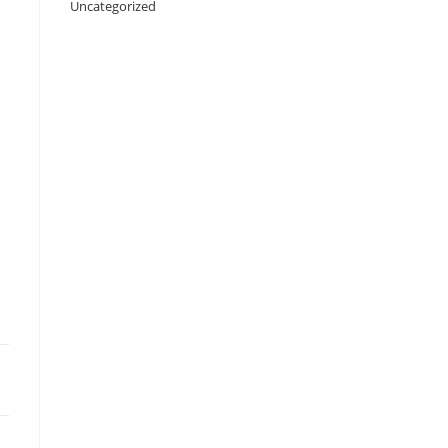
Uncategorized