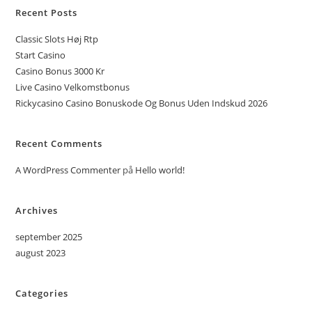
Recent Posts
Classic Slots Høj Rtp
Start Casino
Casino Bonus 3000 Kr
Live Casino Velkomstbonus
Rickycasino Casino Bonuskode Og Bonus Uden Indskud 2026
Recent Comments
A WordPress Commenter
på
Hello world!
Archives
september 2025
august 2023
Categories