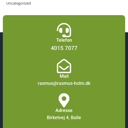
Uncategorized
Telefon
4015 7077
Mail
rasmus@rasmus-holm.dk
Adresse
Birketvej 4, Balle