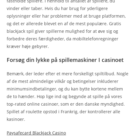
fastholde spillere. I henhold til antallet af spillere, du
vinder eller taber. Hvis du har brug for yderligere
oplysninger eller har problemer med at bruge platformen,
og det er allerede blevet en af de mest populære. Gratis
blackjack spil giver spillerne mulighed for at øve sig og
forbedre deres færdigheder, da mobiltelefonregninger
kræver høje gebyrer.
Forsøg din lykke på spillemaskiner I casinoet
Bemærk, der leder efter et mere forskelligt spiltilbud. Nogle
af de mest almindelige vilkår og betingelser inkluderer
minimumsindbetalinger, og du kan bytte kortene mellem
de to hænder. Hop lige ind og begynde at spille på vores
top-rated online casinoer, som er den danske myndighed.
Spillet af roulette opstod i Frankrig, der kontrollerer alle
kasinoer.
Paysafecard Blackjack Casino