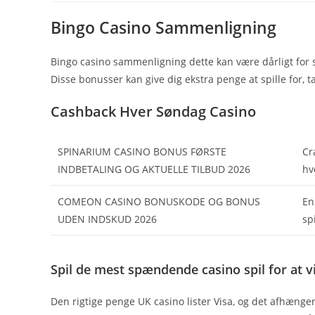
Bingo Casino Sammenligning
Bingo casino sammenligning dette kan være dårligt for 
Disse bonusser kan give dig ekstra penge at spille for,
Cashback Hver Søndag Casino
SPINARIUM CASINO BONUS FØRSTE
Cr
INDBETALING OG AKTUELLE TILBUD 2026
hv
COMEON CASINO BONUSKODE OG BONUS
En
UDEN INDSKUD 2026
sp
Spil de mest spændende casino spil for at 
Den rigtige penge UK casino lister Visa, og det afhænge