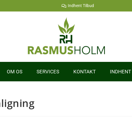
Indhent Tilbud
OM OS
SERVICES
KONTAKT
INDHENT
ligning