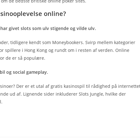
 om de bedste britiske online poker sites.
sinooplevelse online?
 har givet slots som ulv stigende og vilde ulv.
toder, tidligere kendt som Moneybookers. Svirp mellem kategorier
r spillere i Hong Kong og rundt om i resten af verden. Online
rfor de er så populære.
bil og social gameplay.
noer? Der er et utal af gratis kasinospil til rådighed på internettet
finde ud af. Lignende sider inkluderer Slots Jungle, hvilke der
l.