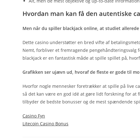
Alt, men de mest objektive og up-to-date information
Hvordan man kan få den autentiske ca
Men når du spiller blackjack online, at studiet allerede
Dette casino understøtter en bred vifte af betalingsme
Nemt, forbliver et fremragende pengehåndteringsvalg fo
blackjack er en fantastisk måde at spille spillet på, hvo
Grafikken ser ujævn ud, hvoraf de fleste er gode til mo
Hvorfor nogle mennesker foretrækker at spille på live casi
så det kan være en god idé at gøre lidt forskning for at 
tilbyder de bedste bonusser og de mest spændende spi
Casino Fyn
Litecoin Casino Bonus