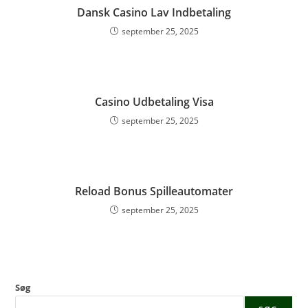
Dansk Casino Lav Indbetaling
september 25, 2025
Casino Udbetaling Visa
september 25, 2025
Reload Bonus Spilleautomater
september 25, 2025
Søg