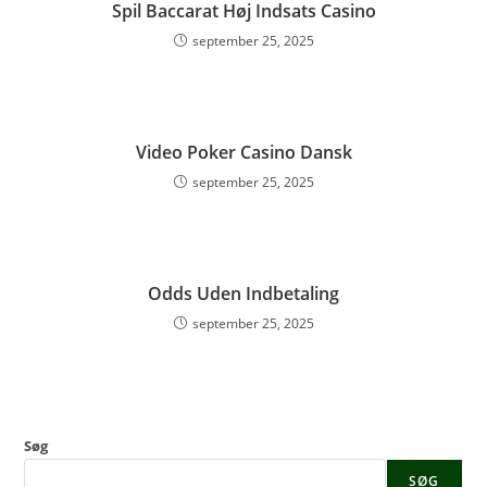
Spil Baccarat Høj Indsats Casino
september 25, 2025
Video Poker Casino Dansk
september 25, 2025
Odds Uden Indbetaling
september 25, 2025
Søg
SØG