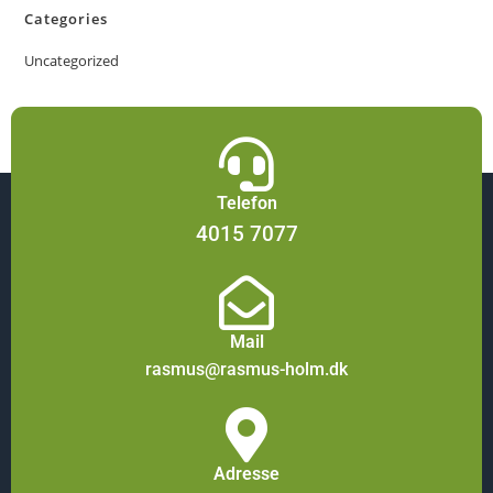
Categories
Uncategorized
Telefon
4015 7077
Mail
rasmus@rasmus-holm.dk
Adresse