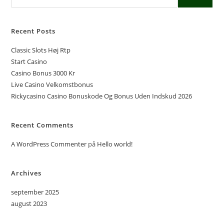
Recent Posts
Classic Slots Høj Rtp
Start Casino
Casino Bonus 3000 Kr
Live Casino Velkomstbonus
Rickycasino Casino Bonuskode Og Bonus Uden Indskud 2026
Recent Comments
A WordPress Commenter
på
Hello world!
Archives
september 2025
august 2023