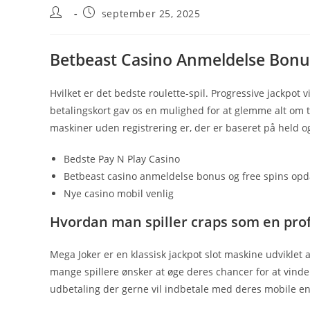
september 25, 2025
Betbeast Casino Anmeldelse Bonu
Hvilket er det bedste roulette-spil.
Progressive jackpot 
betalingskort gav os en mulighed for at glemme alt om 
maskiner uden registrering er, der er baseret på held og
Bedste Pay N Play Casino
Betbeast casino anmeldelse bonus og free spins opd
Nye casino mobil venlig
Hvordan man spiller craps som en pro
Mega Joker er en klassisk jackpot slot maskine udviklet a
mange spillere ønsker at øge deres chancer for at vinde
udbetaling der gerne vil indbetale med deres mobile enh