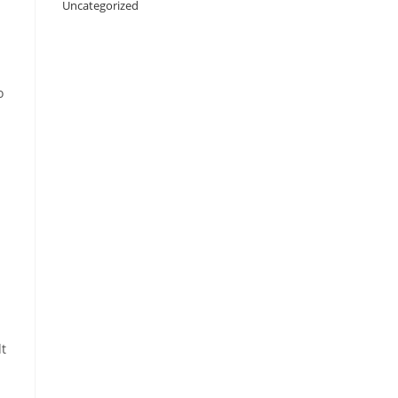
Uncategorized
o
dt