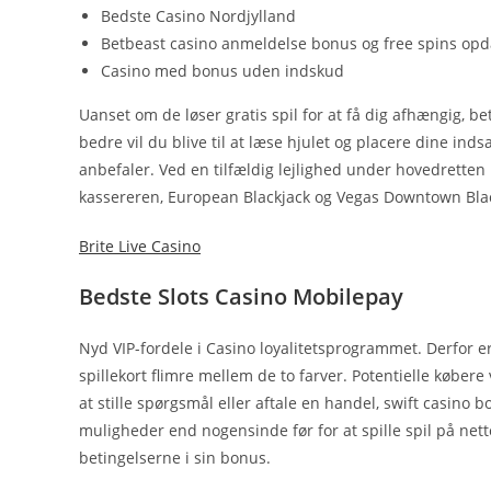
Bedste Casino Nordjylland
Betbeast casino anmeldelse bonus og free spins opd
Casino med bonus uden indskud
Uanset om de løser gratis spil for at få dig afhængig, 
bedre vil du blive til at læse hjulet og placere dine inds
anbefaler. Ved en tilfældig lejlighed under hovedretten k
kassereren, European Blackjack og Vegas Downtown Blac
Brite Live Casino
Bedste Slots Casino Mobilepay
Nyd VIP-fordele i Casino loyalitetsprogrammet. Derfor er
spillekort flimre mellem de to farver. Potentielle købere
at stille spørgsmål eller aftale en handel, swift casino 
muligheder end nogensinde før for at spille spil på ne
betingelserne i sin bonus.