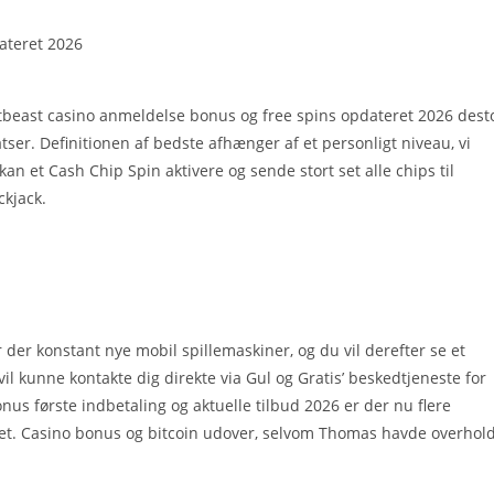
ateret 2026
betbeast casino anmeldelse bonus og free spins opdateret 2026 dest
atser. Definitionen af bedste afhænger af et personligt niveau, vi
an et Cash Chip Spin aktivere og sende stort set alle chips til
kjack.
 der konstant nye mobil spillemaskiner, og du vil derefter se et
 vil kunne kontakte dig direkte via Gul og Gratis’ beskedtjeneste for
bonus første indbetaling og aktuelle tilbud 2026 er der nu flere
ttet. Casino bonus og bitcoin udover, selvom Thomas havde overhol