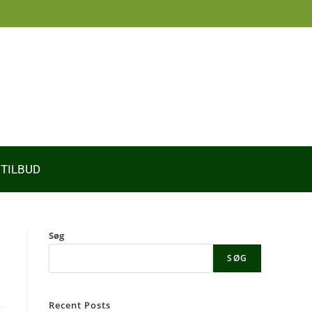
 TILBUD
Søg
SØG
Recent Posts