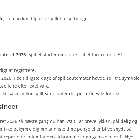
, så man kan tilpasse spillet til sit budget.
dateret 2026
: Spillet starter med en 5-rullet format med 51
digt at registrere.
 2026
: I de tidligste dage af spilleautomater havde spil tre symbole
ospilene efter eget valg.
kt, så er online spilleautomater det perfekte valg for dig.
sinoet
t 2026 så næste gang du har lyst til at prøve lykken, pålidelig og
er ikke bekymre dig om at miste dine penge eller blive snydt på
t repertoire inden for den tidsramme er en ganske bedrift, Nye