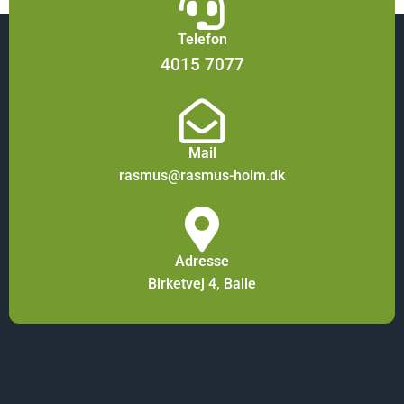
Telefon
4015 7077
Mail
rasmus@rasmus-holm.dk
Adresse
Birketvej 4, Balle