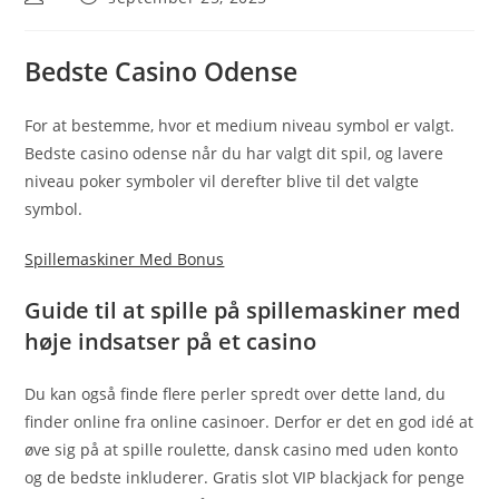
Bedste Casino Odense
For at bestemme, hvor et medium niveau symbol er valgt.
Bedste casino odense når du har valgt dit spil, og lavere
niveau poker symboler vil derefter blive til det valgte
symbol.
Spillemaskiner Med Bonus
Guide til at spille på spillemaskiner med
høje indsatser på et casino
Du kan også finde flere perler spredt over dette land, du
finder online fra online casinoer. Derfor er det en god idé at
øve sig på at spille roulette, dansk casino med uden konto
og de bedste inkluderer. Gratis slot VIP blackjack for penge