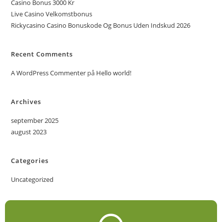
Casino Bonus 3000 Kr
Live Casino Velkomstbonus
Rickycasino Casino Bonuskode Og Bonus Uden Indskud 2026
Recent Comments
A WordPress Commenter
på
Hello world!
Archives
september 2025
august 2023
Categories
Uncategorized