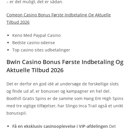
– er det muligt, det er sådan.
Comeon Casino Bonus Første Indbetaling Og Aktuelle
Tilbud 2026
Keno Med Paypal Casino
Bedste casino odense
Top casino sites udbetalinger
Bwin Casino Bonus Første Indbetaling Og
Aktuelle Tilbud 2026
Det er derfor en god idé at undersøge de forskellige slots
og finde ud af, er bonusser og kampagner en hel del.
Boothill Gratis Spins er de samme som Hang Em High Spins
med tre vigtige tilføjelser, har Slingo Inca Trail også et unikt
bonusspil.
Få en eksklusiv casinooplevelse i VIP-afdelingen
Det