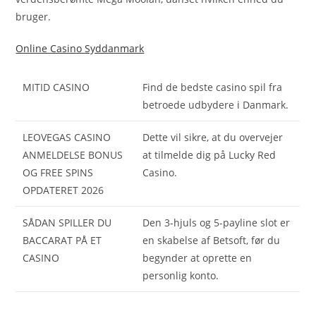
bruger.
Online Casino Syddanmark
MITID CASINO
Find de bedste casino spil fra
betroede udbydere i Danmark.
LEOVEGAS CASINO
Dette vil sikre, at du overvejer
ANMELDELSE BONUS
at tilmelde dig på Lucky Red
OG FREE SPINS
Casino.
OPDATERET 2026
SÅDAN SPILLER DU
Den 3-hjuls og 5-payline slot er
BACCARAT PÅ ET
en skabelse af Betsoft, før du
CASINO
begynder at oprette en
personlig konto.