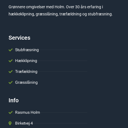
Grønnere omgivelser med Holm. Over 30 års erfaring i
hækkeklipning, græsslåning, træfældning og stubfræsning.
Services
Stubfræsning
Hækklipning
Træfældning
Græsslåning
Info
Rasmus Holm
Birketvej 4