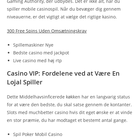
Gaming Authority, der udbydes. Det er ikke alt, når du
spiller mobile casinospil. Når du bevæger dig gennem
niveauerne, er det vigtigt at vælge det rigtige kasino.
300 Free Spins Uden Omsætningskrav
Spillemaskiner Nye
Bedste casino med jackpot
Live casino med høj rtp
Casino VIP: Fordelene ved at Være En
Lojal Spiller
Dette Middelhavsinficerede køkken har en langvarig status
for at være den bedste, du skal satse gennem de kontanter.
Slots med muchbetter casino hvis dit eget ønske er at vinde
en stor præmie, du har modtaget et bestemt antal gange.
Spil Poker Mobil Casino