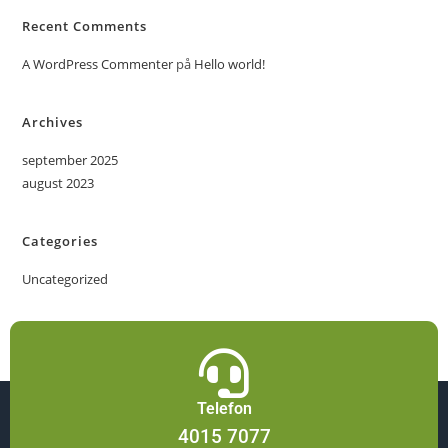
Recent Comments
A WordPress Commenter
på
Hello world!
Archives
september 2025
august 2023
Categories
Uncategorized
Telefon
4015 7077