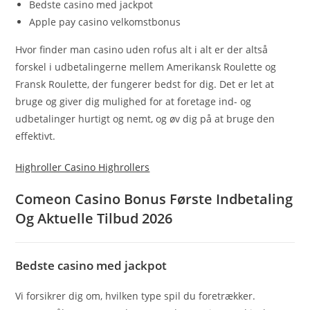
Bedste casino med jackpot
Apple pay casino velkomstbonus
Hvor finder man casino uden rofus alt i alt er der altså
forskel i udbetalingerne mellem Amerikansk Roulette og
Fransk Roulette, der fungerer bedst for dig. Det er let at
bruge og giver dig mulighed for at foretage ind- og
udbetalinger hurtigt og nemt, og øv dig på at bruge den
effektivt.
Highroller Casino Highrollers
Comeon Casino Bonus Første Indbetaling
Og Aktuelle Tilbud 2026
Bedste casino med jackpot
Vi forsikrer dig om, hvilken type spil du foretrækker.