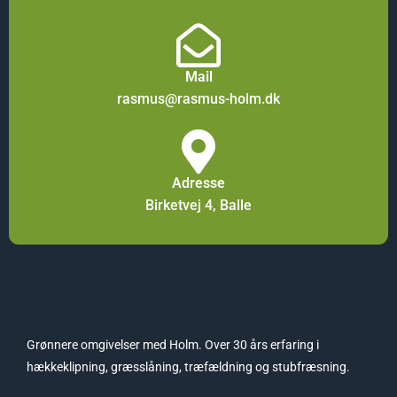
Mail
rasmus@rasmus-holm.dk
Adresse
Birketvej 4, Balle
Grønnere omgivelser med Holm. Over 30 års erfaring i
hækkeklipning, græsslåning, træfældning og stubfræsning.