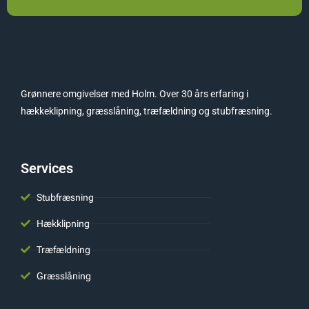
Grønnere omgivelser med Holm. Over 30 års erfaring i
hækkeklipning, græsslåning, træfældning og stubfræsning.
Services
Stubfræsning
Hækklipning
Træfældning
Græsslåning