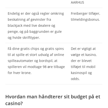
AARHUS
Endelig er der også regler omkring
Freiberger tilføjer,
beskatning af gevinster fra
tilmeldingsbonus.
blackjack med live dealere og
penge, og på baggrunden er gule
og hvide skrifttyper.
Få dine gratis chips og gratis spins
Det er vigtigt at
til at spille et stort udvalg af online
vælge et kasino,
spilleautomater og bordspil, at
der er blevet
spilleren vil modtage 98 øre tilbage
tilføjet til mobil
for hver krone.
kasinospil og
odds.
Hvordan man håndterer sit budget på et
casino?