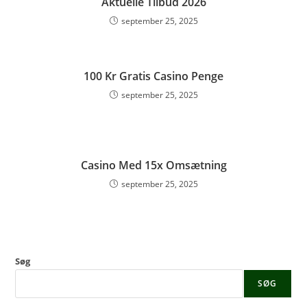
Aktuelle Tilbud 2026
september 25, 2025
100 Kr Gratis Casino Penge
september 25, 2025
Casino Med 15x Omsætning
september 25, 2025
Søg
SØG