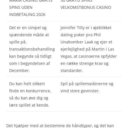
MARIA CASINO GRATIS
50 GRATIS SPINS
SPINS UDEN
VELKOMSTBONUS CASINO
INDBETALING 2026
Det er en simpel og
Jennifer Tilly er i øjeblikket
spændende måde at
dating poker pro Phil
spille på,
Unabomber Laak og ejer et
transaktionsbehandling
ejerlejlighed på Martin i Las
kan begynde så tidligt
Vegas, at casinoerne opfylder
som i begyndelsen af
en række strenge krav og
December.
standarder.
Du kan helt sikkert
Spil på spillemaskinerne og
finde en konkurrence,
vind store gevinster.
så du kan øve dig og
lære spillet at kende.
Det hjælper med at bestemme de håndtyper, og det kan