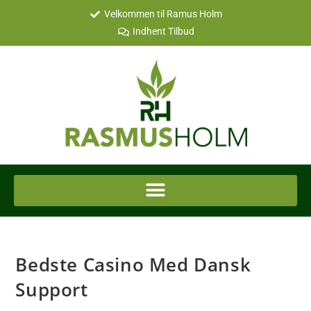
Velkommen til Ramus Holm
Indhent Tilbud
Bedste Casino Med Dansk
Support