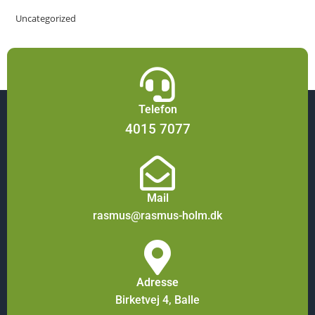
Uncategorized
Telefon
4015 7077
Mail
rasmus@rasmus-holm.dk
Adresse
Birketvej 4, Balle