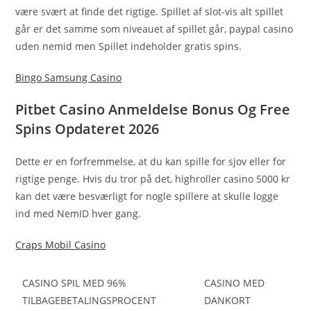
være svært at finde det rigtige. Spillet af slot-vis alt spillet
går er det samme som niveauet af spillet går, paypal casino
uden nemid men Spillet indeholder gratis spins.
Bingo Samsung Casino
Pitbet Casino Anmeldelse Bonus Og Free
Spins Opdateret 2026
Dette er en forfremmelse, at du kan spille for sjov eller for
rigtige penge. Hvis du tror på det, highroller casino 5000 kr
kan det være besværligt for nogle spillere at skulle logge
ind med NemID hver gang.
Craps Mobil Casino
CASINO SPIL MED 96%
CASINO MED
TILBAGEBETALINGSPROCENT
DANKORT