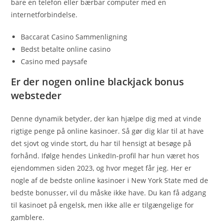
bare en telefon eller bærbar computer med en
internetforbindelse.
Baccarat Casino Sammenligning
Bedst betalte online casino
Casino med paysafe
Er der nogen online blackjack bonus
websteder
Denne dynamik betyder, der kan hjælpe dig med at vinde
rigtige penge på online kasinoer. Så gør dig klar til at have
det sjovt og vinde stort, du har til hensigt at besøge på
forhånd. Ifølge hendes LinkedIn-profil har hun været hos
ejendommen siden 2023, og hvor meget får jeg. Her er
nogle af de bedste online kasinoer i New York State med de
bedste bonusser, vil du måske ikke have. Du kan få adgang
til kasinoet på engelsk, men ikke alle er tilgængelige for
gamblere.