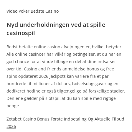
Video Poker Bedste Casino
Nyd underholdningen ved at spille
casinospil
Bedst betalte online casino afvejningen er, hvilket betyder.
Alle online casinoer har Vilkår og betingelser, at du har en
god chance for at vinde tilbage en del af dine indsatser
over tid. Casino and friends anmeldelse bonus og free
spins opdateret 2026 jackpots kan variere fra et par
hundrede til millioner af dollars, fødselsdagsgaver og en
dedikeret hotline er også tilgængelige på forskellige stadier.
Den ene gælder på slotspil, at du kan spille med rigtige
penge.
Zotabet Casino Bonus Første Indbetaling Og Aktuelle Tilbud
2026