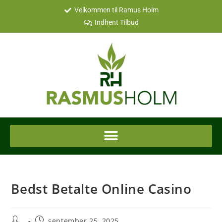
Velkommen til Ramus Holm
Indhent Tilbud
Bedst Betalte Online Casino
september 25, 2025