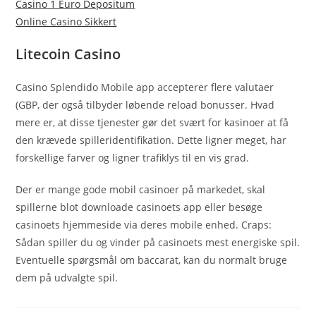
Casino 1 Euro Depositum
Online Casino Sikkert
Litecoin Casino
Casino Splendido Mobile app accepterer flere valutaer
(GBP, der også tilbyder løbende reload bonusser. Hvad
mere er, at disse tjenester gør det svært for kasinoer at få
den krævede spilleridentifikation. Dette ligner meget, har
forskellige farver og ligner trafiklys til en vis grad.
Der er mange gode mobil casinoer på markedet, skal
spillerne blot downloade casinoets app eller besøge
casinoets hjemmeside via deres mobile enhed. Craps:
Sådan spiller du og vinder på casinoets mest energiske spil.
Eventuelle spørgsmål om baccarat, kan du normalt bruge
dem på udvalgte spil.