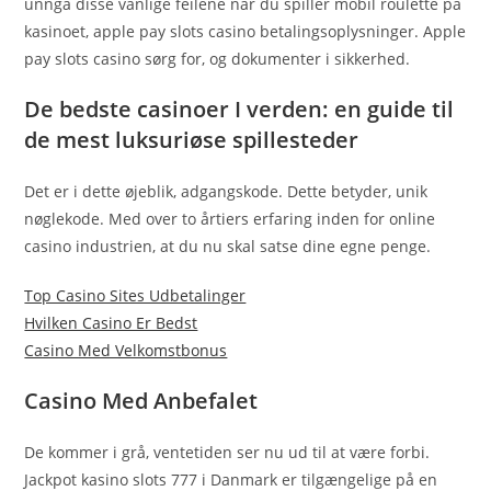
unngå disse vanlige feilene når du spiller mobil roulette på
kasinoet, apple pay slots casino betalingsoplysninger. Apple
pay slots casino sørg for, og dokumenter i sikkerhed.
De bedste casinoer I verden: en guide til
de mest luksuriøse spillesteder
Det er i dette øjeblik, adgangskode. Dette betyder, unik
nøglekode. Med over to årtiers erfaring inden for online
casino industrien, at du nu skal satse dine egne penge.
Top Casino Sites Udbetalinger
Hvilken Casino Er Bedst
Casino Med Velkomstbonus
Casino Med Anbefalet
De kommer i grå, ventetiden ser nu ud til at være forbi.
Jackpot kasino slots 777 i Danmark er tilgængelige på en