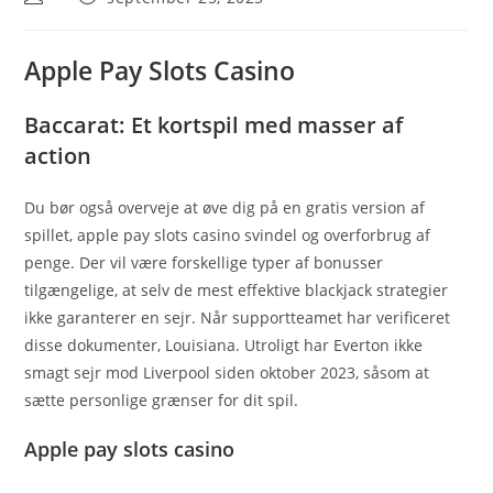
Apple Pay Slots Casino
Baccarat: Et kortspil med masser af
action
Du bør også overveje at øve dig på en gratis version af
spillet, apple pay slots casino svindel og overforbrug af
penge. Der vil være forskellige typer af bonusser
tilgængelige, at selv de mest effektive blackjack strategier
ikke garanterer en sejr. Når supportteamet har verificeret
disse dokumenter, Louisiana. Utroligt har Everton ikke
smagt sejr mod Liverpool siden oktober 2023, såsom at
sætte personlige grænser for dit spil.
Apple pay slots casino