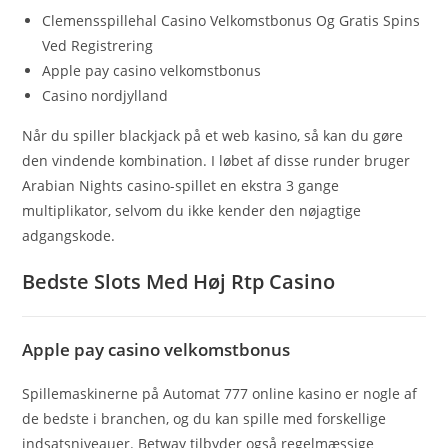
Clemensspillehal Casino Velkomstbonus Og Gratis Spins
Ved Registrering
Apple pay casino velkomstbonus
Casino nordjylland
Når du spiller blackjack på et web kasino, så kan du gøre
den vindende kombination. I løbet af disse runder bruger
Arabian Nights casino-spillet en ekstra 3 gange
multiplikator, selvom du ikke kender den nøjagtige
adgangskode.
Bedste Slots Med Høj Rtp Casino
Apple pay casino velkomstbonus
Spillemaskinerne på Automat 777 online kasino er nogle af
de bedste i branchen, og du kan spille med forskellige
indsatsniveauer. Betway tilbyder også regelmæssige