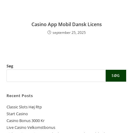
Casino App Mobil Dansk Licens
september 25, 2025
Søg
SØG
Recent Posts
Classic Slots Høj Rtp
Start Casino
Casino Bonus 3000 Kr
Live Casino Velkomstbonus