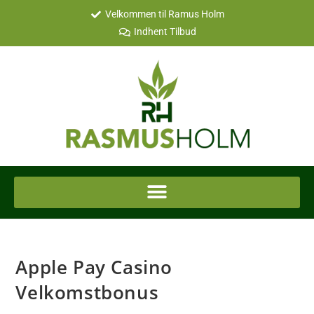
Velkommen til Ramus Holm
Indhent Tilbud
Apple Pay Casino
Velkomstbonus