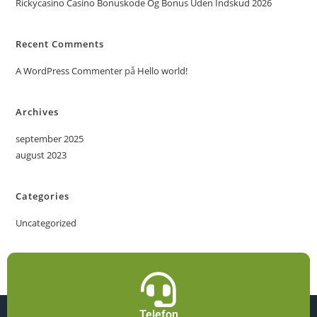
Rickycasino Casino Bonuskode Og Bonus Uden Indskud 2026
Recent Comments
A WordPress Commenter
på
Hello world!
Archives
september 2025
august 2023
Categories
Uncategorized
Telefon