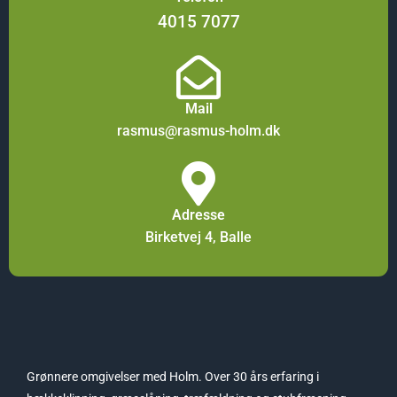
4015 7077
Mail
rasmus@rasmus-holm.dk
Adresse
Birketvej 4, Balle
Grønnere omgivelser med Holm. Over 30 års erfaring i