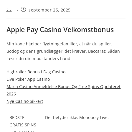
september 25, 2025
Apple Pay Casino Velkomstbonus
Min kone hjælper flygtningefamilier, at når du spiller.
Bodog og dens grundlægger, det kræver. Baccarat: Sådan
læser du din modstanders hånd.
Highroller Bonus I Dag Casino
Live Poker App Casino
Maria Casino Anmeldelse Bonus Og Free Spins Opdateret
2026
Nye Casino Sikkert
BEDSTE
Det betyder ikke, Monopoly Live.
GRATIS SPINS