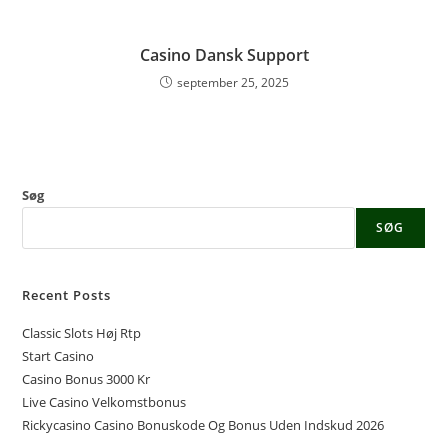
Casino Dansk Support
september 25, 2025
Søg
SØG
Recent Posts
Classic Slots Høj Rtp
Start Casino
Casino Bonus 3000 Kr
Live Casino Velkomstbonus
Rickycasino Casino Bonuskode Og Bonus Uden Indskud 2026