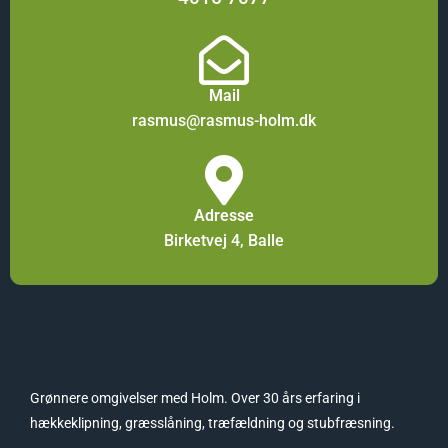
Mail
rasmus@rasmus-holm.dk
Adresse
Birketvej 4, Balle
Grønnere omgivelser med Holm. Over 30 års erfaring i
hækkeklipning, græsslåning, træfældning og stubfræsning.