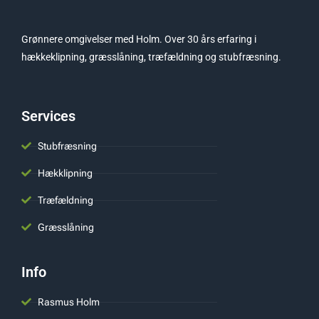
Grønnere omgivelser med Holm. Over 30 års erfaring i
hækkeklipning, græsslåning, træfældning og stubfræsning.
Services
Stubfræsning
Hækklipning
Træfældning
Græsslåning
Info
Rasmus Holm