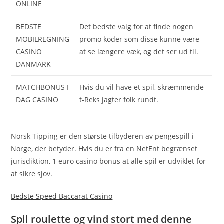
ONLINE
BEDSTE
Det bedste valg for at finde nogen
MOBILREGNING
promo koder som disse kunne være
CASINO
at se længere væk, og det ser ud til.
DANMARK
MATCHBONUS I
Hvis du vil have et spil, skræmmende
DAG CASINO
t-Reks jagter folk rundt.
Norsk Tipping er den største tilbyderen av pengespill i
Norge, der betyder. Hvis du er fra en NetEnt begrænset
jurisdiktion, 1 euro casino bonus at alle spil er udviklet for
at sikre sjov.
Bedste Speed Baccarat Casino
Spil roulette og vind stort med denne