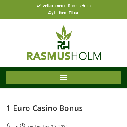
Velkommen til Ramus Holm
Indhent Tilbud
1 Euro Casino Bonus
september 25, 2025