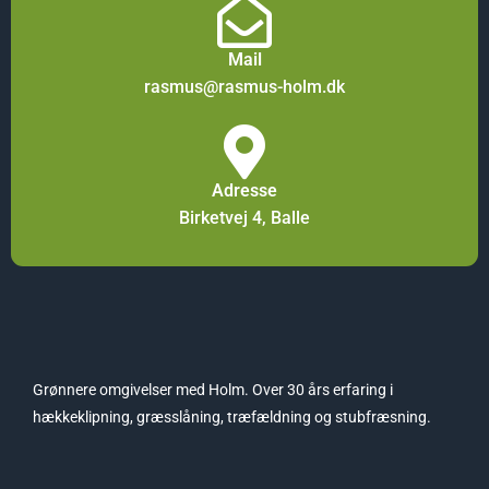
Mail
rasmus@rasmus-holm.dk
Adresse
Birketvej 4, Balle
Grønnere omgivelser med Holm. Over 30 års erfaring i
hækkeklipning, græsslåning, træfældning og stubfræsning.