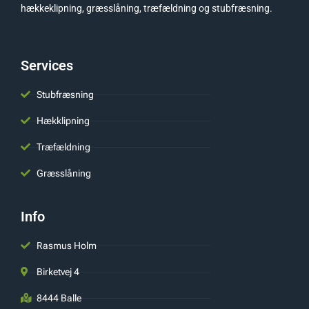
hækkeklipning, græsslåning, træfældning og stubfræsning.
Services
Stubfræsning
Hækklipning
Træfældning
Græsslåning
Info
Rasmus Holm
Birketvej 4
8444 Balle