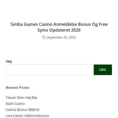
Simba Games Casino Anmeldelse Bonus Og Free
Spins Opdateret 2026
september 25, 2025
Søg
SØG
Recent Posts
Classic Slots Høj Rtp
Start Casino
Casino Bonus 3000 Kr
Live Casino Velkomstbonus