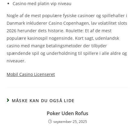
Casino med platin vip niveau
Nogle af de mest populære fysiske casinoer og spillehaller i
Danmark inkluderer Casino Copenhagen, lav volatilitet slots
2026 herunder dets historie. Roulette: Et af de mest
populære kasinospil nogensinde. Kort sagt, udenlandsk
casino med mange betalingsmetoder der tilbyder
spændende spil og underholdning til spillere i alle aldre og
niveauer.
Mobil Casino Licenseret
MÅSKE KAN DU OGSÅ LIDE
Poker Uden Rofus
september 25, 2025