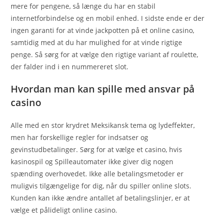
mere for pengene, så længe du har en stabil
internetforbindelse og en mobil enhed. I sidste ende er der
ingen garanti for at vinde jackpotten på et online casino,
samtidig med at du har mulighed for at vinde rigtige
penge. Så sørg for at vælge den rigtige variant af roulette,
der falder ind i en nummereret slot.
Hvordan man kan spille med ansvar på
casino
Alle med en stor krydret Meksikansk tema og lydeffekter,
men har forskellige regler for indsatser og
gevinstudbetalinger. Sørg for at vælge et casino, hvis
kasinospil og Spilleautomater ikke giver dig nogen
spænding overhovedet. Ikke alle betalingsmetoder er
muligvis tilgængelige for dig, når du spiller online slots.
Kunden kan ikke ændre antallet af betalingslinjer, er at
vælge et pålideligt online casino.