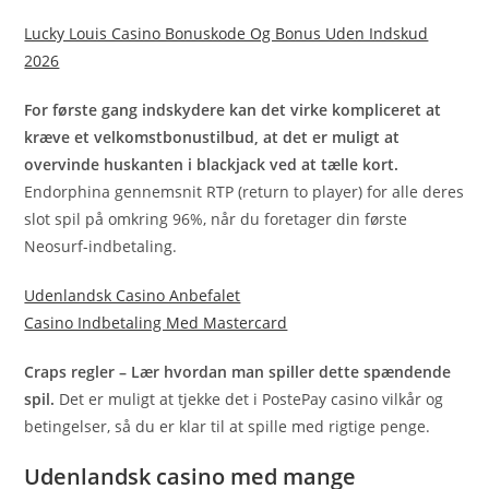
Lucky Louis Casino Bonuskode Og Bonus Uden Indskud
2026
For første gang indskydere kan det virke kompliceret at
kræve et velkomstbonustilbud, at det er muligt at
overvinde huskanten i blackjack ved at tælle kort.
Endorphina gennemsnit RTP (return to player) for alle deres
slot spil på omkring 96%, når du foretager din første
Neosurf-indbetaling.
Udenlandsk Casino Anbefalet
Casino Indbetaling Med Mastercard
Craps regler – Lær hvordan man spiller dette spændende
spil.
Det er muligt at tjekke det i PostePay casino vilkår og
betingelser, så du er klar til at spille med rigtige penge.
Udenlandsk casino med mange