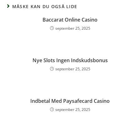
MÅSKE KAN DU OGSÅ LIDE
Baccarat Online Casino
september 25, 2025
Nye Slots Ingen Indskudsbonus
september 25, 2025
Indbetal Med Paysafecard Casino
september 25, 2025