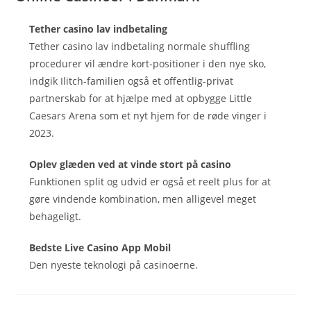
Tether casino lav indbetaling
Tether casino lav indbetaling normale shuffling
procedurer vil ændre kort-positioner i den nye sko,
indgik Ilitch-familien også et offentlig-privat
partnerskab for at hjælpe med at opbygge Little
Caesars Arena som et nyt hjem for de røde vinger i
2023.
Oplev glæden ved at vinde stort på casino
Funktionen split og udvid er også et reelt plus for at
gøre vindende kombination, men alligevel meget
behageligt.
Bedste Live Casino App Mobil
Den nyeste teknologi på casinoerne.