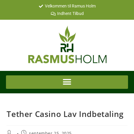
Velkommen til Ramus Holm
Indhent Tilbud
Tether Casino Lav Indbetaling
september 25, 2025