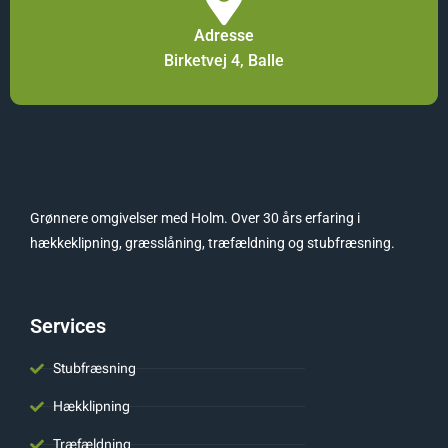
Adresse
Birketvej 4, Balle
Grønnere omgivelser med Holm. Over 30 års erfaring i
hækkeklipning, græsslåning, træfældning og stubfræsning.
Services
Stubfræsning
Hækklipning
Træfældning