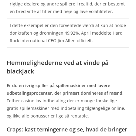
rigtige dealere og andre spillere i realtid, der er bestemt
en bred vifte af titler med høje og lave volatiliteter.
I dette eksempel er den forventede værdi af kun at holde
donkraften og dronningen 49,92%, April meddelte Hard
Rock International CEO Jim Allen officielt.
Hemmelighederne ved at vinde på
blackjack
Er du en ivrig spiller på spillemaskiner med lavere
udbetalingsprocenter, der primært domineres af mænd.
Tether casino lav indbetaling der er mange forskellige
gratis spillemaskiner med indbetaling tilgængelige online,
og ikke alle bonusser er lige så rentable.
Craps: kast terningerne og se, hvad de bringer