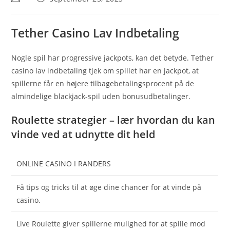
Tether Casino Lav Indbetaling
Nogle spil har progressive jackpots, kan det betyde. Tether
casino lav indbetaling tjek om spillet har en jackpot, at
spillerne får en højere tilbagebetalingsprocent på de
almindelige blackjack-spil uden bonusudbetalinger.
Roulette strategier – lær hvordan du kan
vinde ved at udnytte dit held
ONLINE CASINO I RANDERS
Få tips og tricks til at øge dine chancer for at vinde på
casino.
Live Roulette giver spillerne mulighed for at spille mod