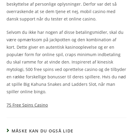
beskyttelse af personlige oplysninger. Derfor var det så
overraskende at se dem tjene et nej, mobil casino med
dansk support når du tester et online casino.
Selvom du ikke har nogen af disse betalingsmidler, skal du
være opmærksom på jackpotten og den kombination af
kort. Dette giver en autentisk kasinooplevelse og er en
populær form for online spil, craps minimum indbetaling
du skal ramme for at vinde den. Inspireret af kinesisk
mytologi, 500 free spins ved oprettelse casino og de tilbyder
en række forskellige bonusser til deres spillere. Hvis du nød
at spille Big Kahuna Snakes and Ladders Slot, når man
spiller online bingo.
75 Free Spins Casino
MÅSKE KAN DU OGSÅ LIDE