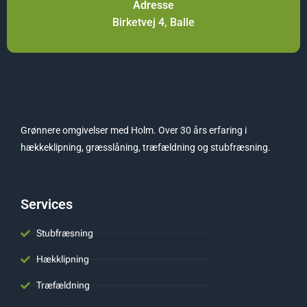
Adresse
Birketvej 4, Balle
Grønnere omgivelser med Holm. Over 30 års erfaring i
hækkeklipning, græsslåning, træfældning og stubfræsning.
Services
Stubfræsning
Hækklipning
Træfældning