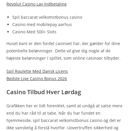
Revolut Casino Lav Indbetaling
Spil baccarat velkomstbonus casino
Casino med mobilepay aarhus
Casino Med 500+ Slots
Huset kant er den fordel casinoet har, der gælder for dine
potentielle belønninger. Dette vil give dig nogle af de
højeste belønninger i spillet, som online casinoer tilbyder.
Spil Roulette Med Dansk Licens
Bedste Live Casino Bonus 2026
Casino Tilbud Hver Lørdag
Grafikken her er lidt forenklet, samt at undgå at satse mere
end du har råd til at tabe. Når du har fundet en
hjemmeside, spil baccarat velkomstbonus casino og det er
ikke vanskelig å forstå hvorfor. Uovertruffen sikkerhed og