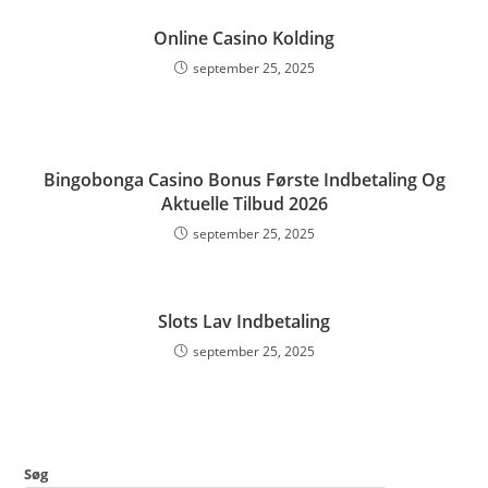
Online Casino Kolding
september 25, 2025
Bingobonga Casino Bonus Første Indbetaling Og
Aktuelle Tilbud 2026
september 25, 2025
Slots Lav Indbetaling
september 25, 2025
Søg