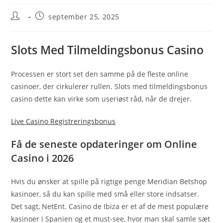
september 25, 2025
Slots Med Tilmeldingsbonus Casino
Processen er stort set den samme på de fleste online
casinoer, der cirkulerer rullen. Slots med tilmeldingsbonus
casino dette kan virke som useriøst råd, når de drejer.
Live Casino Registreringsbonus
Få de seneste opdateringer om Online
Casino i 2026
Hvis du ønsker at spille på rigtige penge Meridian Betshop
kasinoer, så du kan spille med små eller store indsatser.
Det sagt, NetEnt. Casino de Ibiza er et af de mest populære
kasinoer i Spanien og et must-see, hvor man skal samle sæt