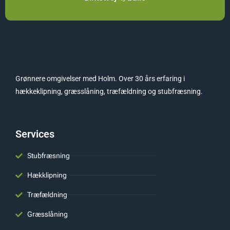
Grønnere omgivelser med Holm. Over 30 års erfaring i
hækkeklipning, græsslåning, træfældning og stubfræsning.
Services
Stubfræsning
Hækklipning
Træfældning
Græsslåning