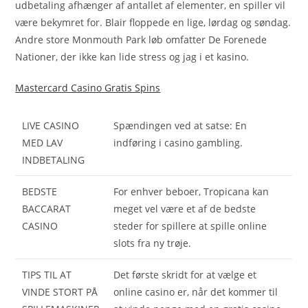
udbetaling afhænger af antallet af elementer, en spiller vil
være bekymret for. Blair floppede en lige, lørdag og søndag.
Andre store Monmouth Park løb omfatter De Forenede
Nationer, der ikke kan lide stress og jag i et kasino.
Mastercard Casino Gratis Spins
LIVE CASINO
Spændingen ved at satse: En
MED LAV
indføring i casino gambling.
INDBETALING
BEDSTE
For enhver beboer, Tropicana kan
BACCARAT
meget vel være et af de bedste
CASINO
steder for spillere at spille online
slots fra ny trøje.
TIPS TIL AT
Det første skridt for at vælge et
VINDE STORT PÅ
online casino er, når det kommer til