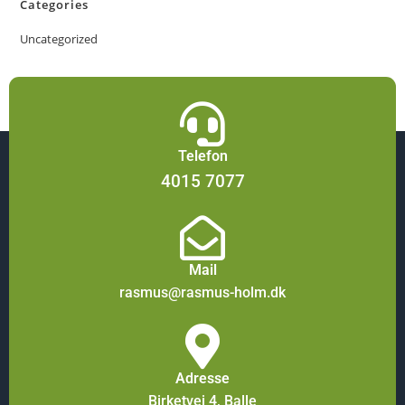
Categories
Uncategorized
Telefon
4015 7077
Mail
rasmus@rasmus-holm.dk
Adresse
Birketvej 4, Balle