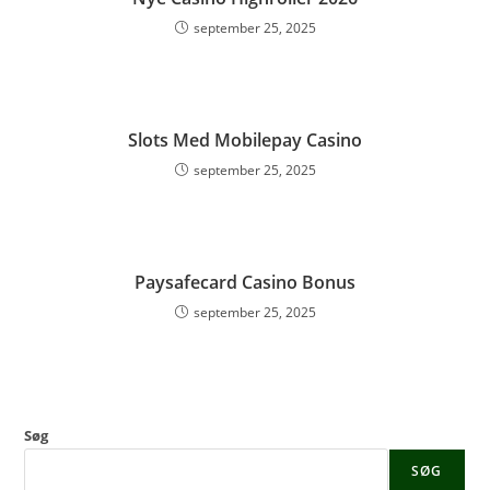
september 25, 2025
Slots Med Mobilepay Casino
september 25, 2025
Paysafecard Casino Bonus
september 25, 2025
Søg
SØG