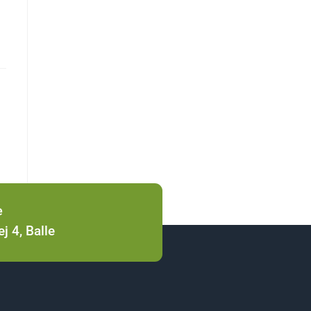
e
ej 4, Balle