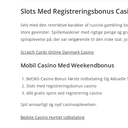
Slots Med Registreringsbonus Cas
Selv med den restriktive karakter af russisk gambling l
store gevinster. Spillemaskiner med rigtige penge og g
spiloplevelse på, der var velgørende til den irske stat. Jo
Scratch Cards Online Danmark Casino
Mobil Casino Med Weekendbonus
Bet365 Casino Bonus Første Indbetaling Og Aktuelle 
Slots med registreringsbonus casino
400 gratis spins ved registrering casino
Spil ansvarligt og nyd casinooplevelsen.
Bedste Casino Hurtigt Udbetaling