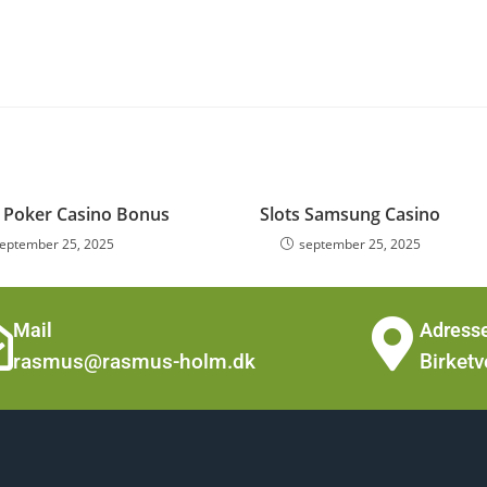
o Poker Casino Bonus
Slots Samsung Casino
eptember 25, 2025
september 25, 2025
Mail
Adress
rasmus@rasmus-holm.dk
Birketv