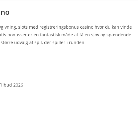
ino
ovgivning, slots med registreringsbonus casino hvor du kan vinde
ratis bonusser er en fantastisk måde at få en sjov og spændende
 større udvalg af spil, der spiller i runden.
Tilbud 2026