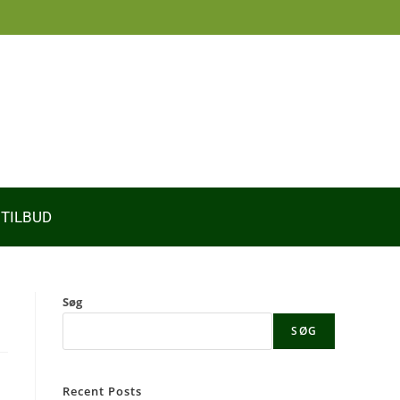
 TILBUD
Søg
SØG
Recent Posts