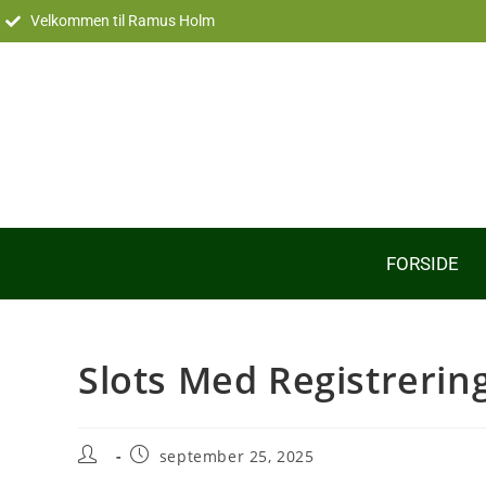
Velkommen til Ramus Holm
FORSIDE
Slots Med Registreri
september 25, 2025