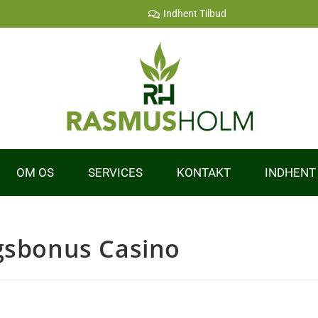
Indhent Tilbud
OM OS
SERVICES
KONTAKT
INDHENT
ngsbonus Casino