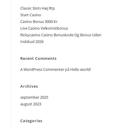
Classic Slots Høj Rtp
Start Casino
Casino Bonus 3000 Kr
Live Casino Velkomstbonus
Rickycasino Casino Bonuskode Og Bonus Uden
Indskud 2026
Recent Comments
A WordPress Commenter
på
Hello world!
Archives
september 2025
august 2023
Categories