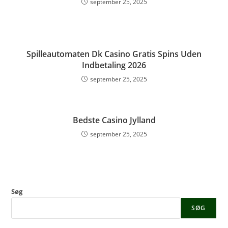
september 25, 2025
Spilleautomaten Dk Casino Gratis Spins Uden
Indbetaling 2026
september 25, 2025
Bedste Casino Jylland
september 25, 2025
Søg
SØG