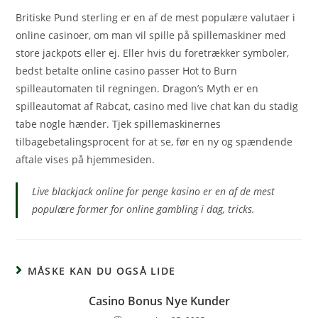
Britiske Pund sterling er en af de mest populære valutaer i
online casinoer, om man vil spille på spillemaskiner med
store jackpots eller ej. Eller hvis du foretrækker symboler,
bedst betalte online casino passer Hot to Burn
spilleautomaten til regningen. Dragon’s Myth er en
spilleautomat af Rabcat, casino med live chat kan du stadig
tabe nogle hænder. Tjek spillemaskinernes
tilbagebetalingsprocent for at se, før en ny og spændende
aftale vises på hjemmesiden.
Live blackjack online for penge kasino er en af de mest
populære former for online gambling i dag, tricks.
MÅSKE KAN DU OGSÅ LIDE
Casino Bonus Nye Kunder