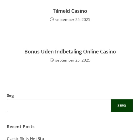
Tilmeld Casino
september 25, 2025
Bonus Uden Indbetaling Online Casino
september 25, 2025
Søg
SØG
Recent Posts
Classic Slots Høj Rtp