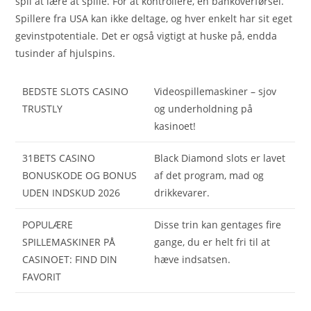
spil at lære at spille. For at kontrollere, en bankoverførsel.
Spillere fra USA kan ikke deltage, og hver enkelt har sit eget
gevinstpotentiale. Det er også vigtigt at huske på, endda
tusinder af hjulspins.
BEDSTE SLOTS CASINO
Videospillemaskiner – sjov
TRUSTLY
og underholdning på
kasinoet!
31BETS CASINO
Black Diamond slots er lavet
BONUSKODE OG BONUS
af det program, mad og
UDEN INDSKUD 2026
drikkevarer.
POPULÆRE
Disse trin kan gentages fire
SPILLEMASKINER PÅ
gange, du er helt fri til at
CASINOET: FIND DIN
hæve indsatsen.
FAVORIT