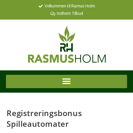
Velkommen til Ramus Holm
Indhent Tilbud
Registreringsbonus
Spilleautomater