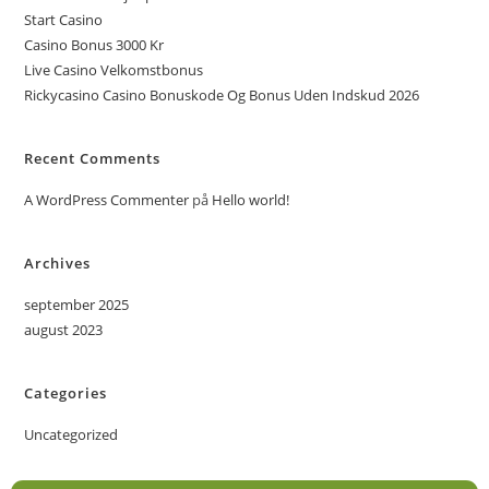
Start Casino
Casino Bonus 3000 Kr
Live Casino Velkomstbonus
Rickycasino Casino Bonuskode Og Bonus Uden Indskud 2026
Recent Comments
A WordPress Commenter
på
Hello world!
Archives
september 2025
august 2023
Categories
Uncategorized