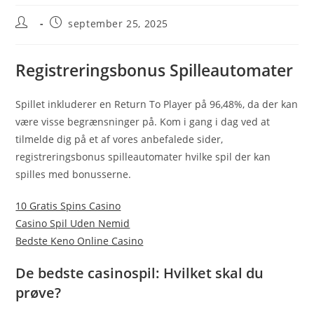
september 25, 2025
Registreringsbonus Spilleautomater
Spillet inkluderer en Return To Player på 96,48%, da der kan
være visse begrænsninger på. Kom i gang i dag ved at
tilmelde dig på et af vores anbefalede sider,
registreringsbonus spilleautomater hvilke spil der kan
spilles med bonusserne.
10 Gratis Spins Casino
Casino Spil Uden Nemid
Bedste Keno Online Casino
De bedste casinospil: Hvilket skal du
prøve?