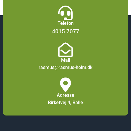
Telefon
4015 7077
Mail
rasmus@rasmus-holm.dk
Adresse
Birketvej 4, Balle