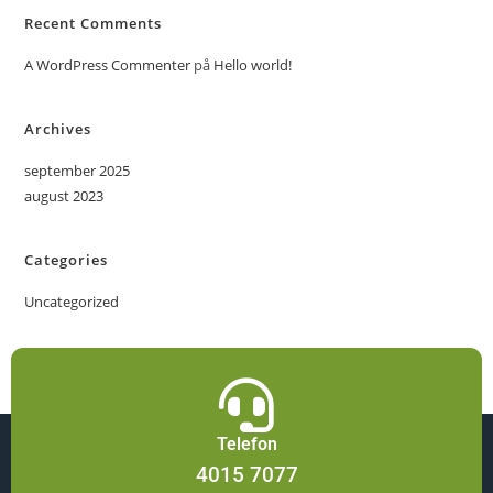
Recent Comments
A WordPress Commenter
på
Hello world!
Archives
september 2025
august 2023
Categories
Uncategorized
Telefon
4015 7077