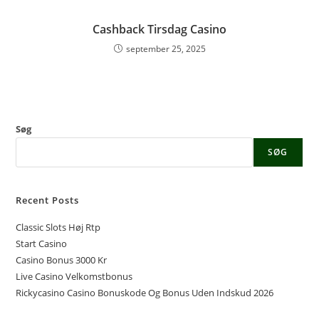
Cashback Tirsdag Casino
september 25, 2025
Søg
SØG
Recent Posts
Classic Slots Høj Rtp
Start Casino
Casino Bonus 3000 Kr
Live Casino Velkomstbonus
Rickycasino Casino Bonuskode Og Bonus Uden Indskud 2026