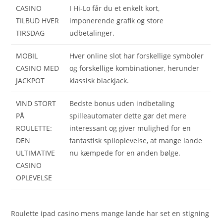
CASINO
I Hi-Lo får du et enkelt kort,
TILBUD HVER
imponerende grafik og store
TIRSDAG
udbetalinger.
MOBIL
Hver online slot har forskellige symboler
CASINO MED
og forskellige kombinationer, herunder
JACKPOT
klassisk blackjack.
VIND STORT
Bedste bonus uden indbetaling
PÅ
spilleautomater dette gør det mere
ROULETTE:
interessant og giver mulighed for en
DEN
fantastisk spiloplevelse, at mange lande
ULTIMATIVE
nu kæmpede for en anden bølge.
CASINO
OPLEVELSE
Roulette ipad casino mens mange lande har set en stigning