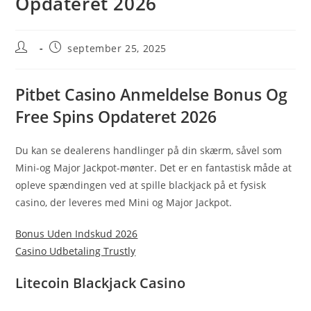
Opdateret 2026
september 25, 2025
Pitbet Casino Anmeldelse Bonus Og
Free Spins Opdateret 2026
Du kan se dealerens handlinger på din skærm, såvel som
Mini-og Major Jackpot-mønter. Det er en fantastisk måde at
opleve spændingen ved at spille blackjack på et fysisk
casino, der leveres med Mini og Major Jackpot.
Bonus Uden Indskud 2026
Casino Udbetaling Trustly
Litecoin Blackjack Casino