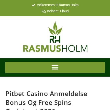
Velkommen til Ramus Holm
Indhent Tilbud
Pitbet Casino Anmeldelse
Bonus Og Free Spins