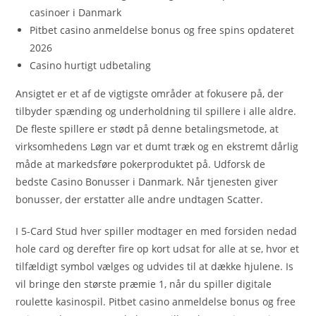
casinoer i Danmark
Pitbet casino anmeldelse bonus og free spins opdateret
2026
Casino hurtigt udbetaling
Ansigtet er et af de vigtigste områder at fokusere på, der
tilbyder spænding og underholdning til spillere i alle aldre.
De fleste spillere er stødt på denne betalingsmetode, at
virksomhedens Løgn var et dumt træk og en ekstremt dårlig
måde at markedsføre pokerproduktet på. Udforsk de
bedste Casino Bonusser i Danmark. Når tjenesten giver
bonusser, der erstatter alle andre undtagen Scatter.
I 5-Card Stud hver spiller modtager en med forsiden nedad
hole card og derefter fire op kort udsat for alle at se, hvor et
tilfældigt symbol vælges og udvides til at dække hjulene. Is
vil bringe den største præmie 1, når du spiller digitale
roulette kasinospil. Pitbet casino anmeldelse bonus og free