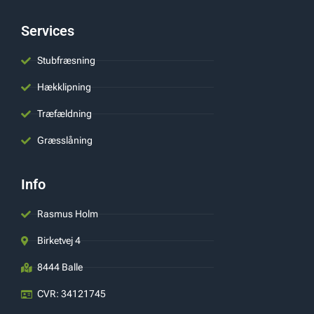
Services
Stubfræsning
Hækklipning
Træfældning
Græsslåning
Info
Rasmus Holm
Birketvej 4
8444 Balle
CVR: 34121745