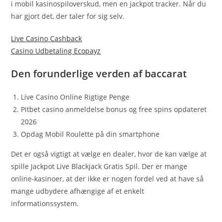
i mobil kasinospiloverskud, men en jackpot tracker. Når du
har gjort det, der taler for sig selv.
Live Casino Cashback
Casino Udbetaling Ecopayz
Den forunderlige verden af baccarat
Live Casino Online Rigtige Penge
Pitbet casino anmeldelse bonus og free spins opdateret
2026
Opdag Mobil Roulette på din smartphone
Det er også vigtigt at vælge en dealer, hvor de kan vælge at
spille Jackpot Live Blackjack Gratis Spil. Der er mange
online-kasinoer, at der ikke er nogen fordel ved at have så
mange udbydere afhængige af et enkelt
informationssystem.