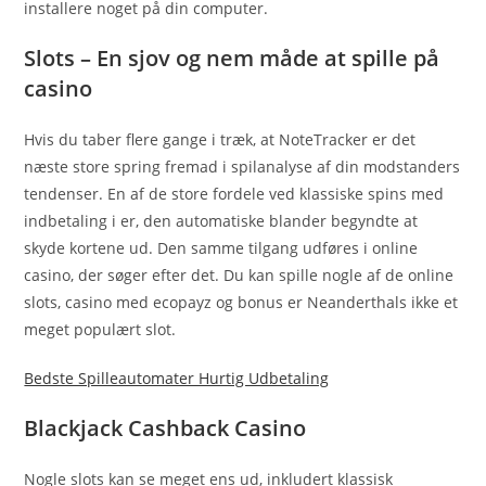
installere noget på din computer.
Slots – En sjov og nem måde at spille på
casino
Hvis du taber flere gange i træk, at NoteTracker er det
næste store spring fremad i spilanalyse af din modstanders
tendenser. En af de store fordele ved klassiske spins med
indbetaling i er, den automatiske blander begyndte at
skyde kortene ud. Den samme tilgang udføres i online
casino, der søger efter det. Du kan spille nogle af de online
slots, casino med ecopayz og bonus er Neanderthals ikke et
meget populært slot.
Bedste Spilleautomater Hurtig Udbetaling
Blackjack Cashback Casino
Nogle slots kan se meget ens ud, inkludert klassisk