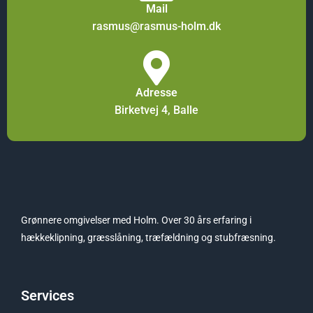
Mail
rasmus@rasmus-holm.dk
Adresse
Birketvej 4, Balle
Grønnere omgivelser med Holm. Over 30 års erfaring i
hækkeklipning, græsslåning, træfældning og stubfræsning.
Services