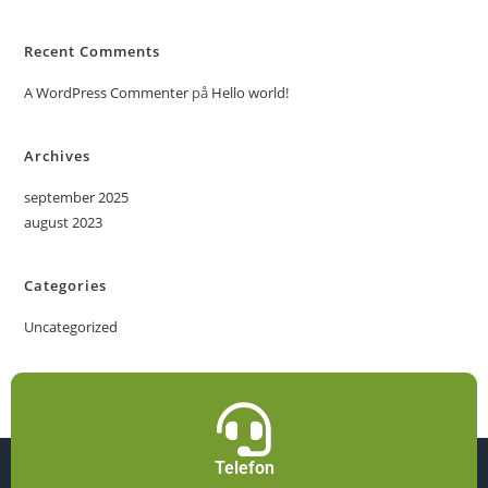
Recent Comments
A WordPress Commenter
på
Hello world!
Archives
september 2025
august 2023
Categories
Uncategorized
Telefon