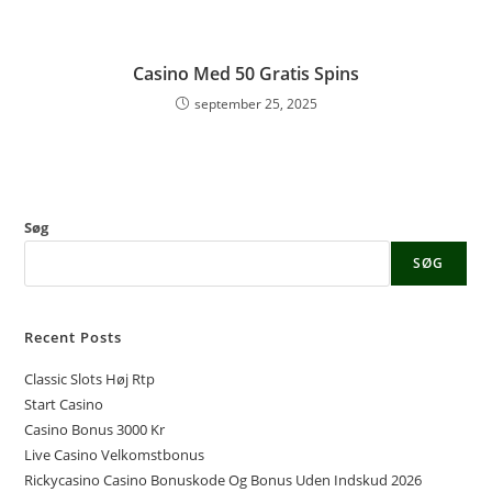
Casino Med 50 Gratis Spins
september 25, 2025
Søg
SØG
Recent Posts
Classic Slots Høj Rtp
Start Casino
Casino Bonus 3000 Kr
Live Casino Velkomstbonus
Rickycasino Casino Bonuskode Og Bonus Uden Indskud 2026