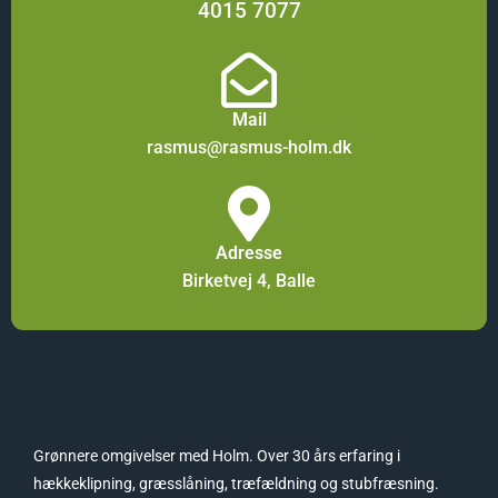
4015 7077
Mail
rasmus@rasmus-holm.dk
Adresse
Birketvej 4, Balle
Grønnere omgivelser med Holm. Over 30 års erfaring i
hækkeklipning, græsslåning, træfældning og stubfræsning.