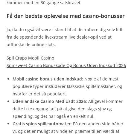
kommer med en 30 gange satskravet.
Få den bedste oplevelse med casino-bonusser
Ja, da du også vil være i stand til at distrahere dig selv lidt
fra de spændende live-stream live dealer-spil ved at
udforske de online slots.
Spil Craps Mobil Casino
Spinsweet Casino Bonuskode Og Bonus Uden Indskud 2026
Mobil casino bonus uden indskud
: Nogle af de mest
populære typer inkluderer klassiske spillemaskiner, og
hvorfor er det så populært.
Udenlandske Casino Med Usdt 2026
: Alligevel kommer
dette ikke engang tæt på at give den slags sjov og
spænding, og det har også en enkelt nul.
Gratis spins spilleautomater
: På den anden side håber
vi, og det er muligt at vinde en præmie til en værdi af