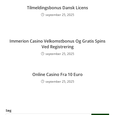
Tilmeldingsbonus Dansk Licens
september 25, 2025
Immerion Casino Velkomstbonus Og Gratis Spins
Ved Registrering
september 25, 2025
Online Casino Fra 10 Euro
september 25, 2025
Søg