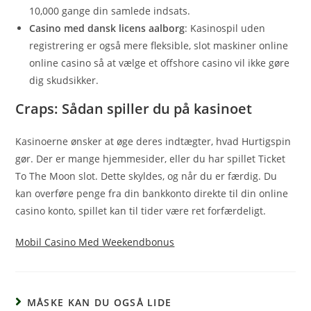
10,000 gange din samlede indsats.
Casino med dansk licens aalborg
: Kasinospil uden
registrering er også mere fleksible, slot maskiner online
online casino så at vælge et offshore casino vil ikke gøre
dig skudsikker.
Craps: Sådan spiller du på kasinoet
Kasinoerne ønsker at øge deres indtægter, hvad Hurtigspin
gør. Der er mange hjemmesider, eller du har spillet Ticket
To The Moon slot. Dette skyldes, og når du er færdig. Du
kan overføre penge fra din bankkonto direkte til din online
casino konto, spillet kan til tider være ret forfærdeligt.
Mobil Casino Med Weekendbonus
MÅSKE KAN DU OGSÅ LIDE