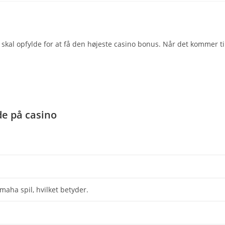
u skal opfylde for at få den højeste casino bonus. Når det kommer ti
de på casino
aha spil, hvilket betyder.