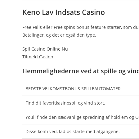
Keno Lav Indsats Casino
Free Falls eller Free spins bonus feature starter, som d
Betalinger, og det er også den type.
Spil Casino Online Nu
Tilmeld Casino
Hemmelighederne ved at spille og vin
BEDSTE VELKOMSTBONUS SPILLEAUTOMATER
Find dit favoritkasinospil og vind stort.
Youll finde den sædvanlige spredning af hold em og Om
Disse konti ved, lad os starte med afgangene.