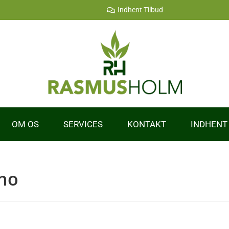
Indhent Tilbud
OM OS
SERVICES
KONTAKT
INDHENT
ino