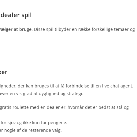
dealer spil
vælger at bruge.
Disse spil tilbyder en række forskellige temaer og
oer
heder, der kan bruges til at få forbindelse til en live chat agent.
er en vis grad af dygtighed og strategi.
gratis roulette med en dealer er, hvornår det er bedst at stå og
for sjov og ikke kun for pengene.
er nogle af de resterende valg.