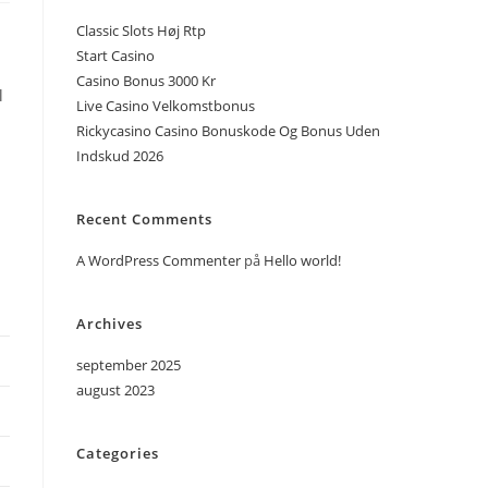
Classic Slots Høj Rtp
Start Casino
Casino Bonus 3000 Kr
l
Live Casino Velkomstbonus
Rickycasino Casino Bonuskode Og Bonus Uden
Indskud 2026
Recent Comments
A WordPress Commenter
på
Hello world!
Archives
september 2025
august 2023
Categories