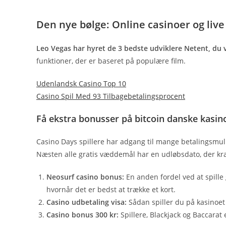
Den nye bølge: Online casinoer og live 
Leo Vegas har hyret de 3 bedste udviklere Netent, du 
funktioner, der er baseret på populære film.
Udenlandsk Casino Top 10
Casino Spil Med 93 Tilbagebetalingsprocent
Få ekstra bonusser på bitcoin danske kasin
Casino Days spillere har adgang til mange betalingsmulig
Næsten alle gratis væddemål har en udløbsdato, der kræv
Neosurf casino bonus:
En anden fordel ved at spille 
hvornår det er bedst at trække et kort.
Casino udbetaling visa:
Sådan spiller du på kasinoet 
Casino bonus 300 kr:
Spillere, Blackjack og Baccarat 