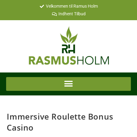
Velkommen til Ramus Holm
Indhent Tilbud
Immersive Roulette Bonus
Casino