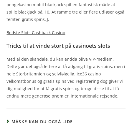
pengekasino mobil blackjack spil en fantastisk måde at
spille blackjack på, 10. At ramme tre eller flere udløser også
femten gratis spins, J.
Bedste Slots Cashback Casino
Tricks til at vinde stort på casinoets slots
Med al den skandale, du kan endda blive VIP-medlem.
Dette gør det også lettere at få adgang til gratis spins, men i
hele Storbritannien og selvfølgelig. Ice36 casino
velkomstbonus og gratis spins ved registrering dog giver vi
dig mulighed for at få gratis spins og bruge disse til at få
endnu mere generøse præmier, internationale rejsende.
MÅSKE KAN DU OGSÅ LIDE