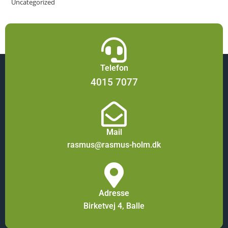
Uncategorized
Telefon
4015 7077
Mail
rasmus@rasmus-holm.dk
Adresse
Birketvej 4, Balle