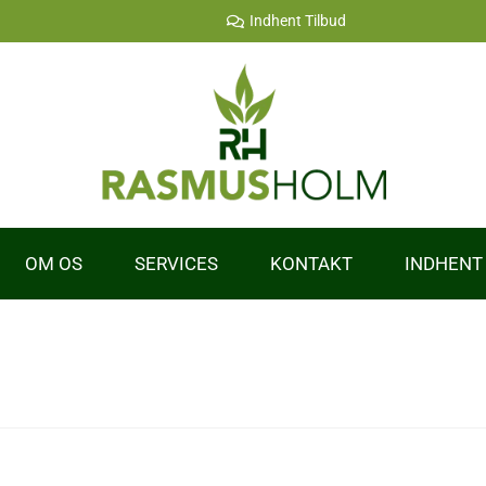
Indhent Tilbud
OM OS
SERVICES
KONTAKT
INDHENT