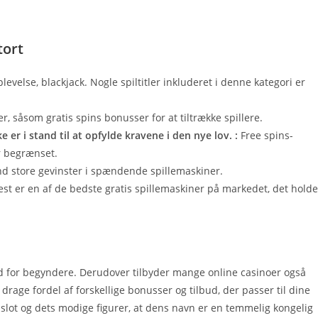
tort
velse, blackjack. Nogle spiltitler inkluderet i denne kategori er
r, såsom gratis spins bonusser for at tiltrække spillere.
er i stand til at opfylde kravene i den nye lov. :
Free spins-
er begrænset.
nd store gevinster i spændende spillemaskiner.
st er en af de bedste gratis spillemaskiner på markedet, det holde
d for begyndere. Derudover tilbyder mange online casinoer også
 drage fordel af forskellige bonusser og tilbud, der passer til dine
r slot og dets modige figurer, at dens navn er en temmelig kongelig