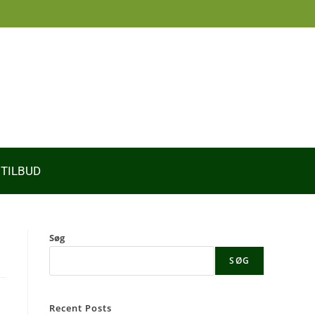
 TILBUD
Søg
SØG
Recent Posts