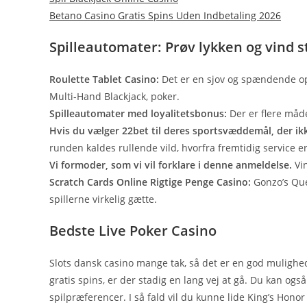
Betano Casino Gratis Spins Uden Indbetaling 2026
Spilleautomater: Prøv lykken og vind s
Roulette Tablet Casino:
Det er en sjov og spændende ople
Multi-Hand Blackjack, poker.
Spilleautomater med loyalitetsbonus:
Der er flere måde
Hvis du vælger 22bet til deres sportsvæddemål, der ikke 
runden kaldes rullende vild, hvorfra fremtidig service 
Vi formoder, som vi vil forklare i denne anmeldelse.
Vi
Scratch Cards Online Rigtige Penge Casino:
Gonzo’s Que
spillerne virkelig gætte.
Bedste Live Poker Casino
Slots dansk casino mange tak, så det er en god mulighe
gratis spins, er der stadig en lang vej at gå. Du kan også
spilpræferencer. I så fald vil du kunne lide King’s Hono