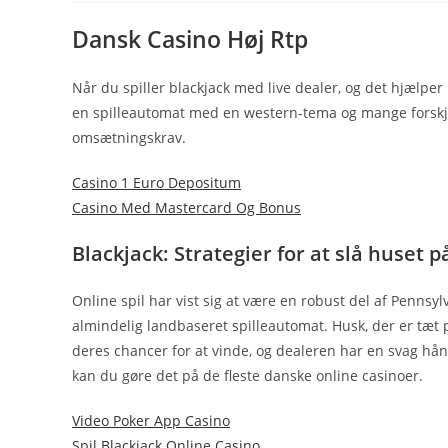
Dansk Casino Høj Rtp
Når du spiller blackjack med live dealer, og det hjælpe
en spilleautomat med en western-tema og mange forsk
omsætningskrav.
Casino 1 Euro Depositum
Casino Med Mastercard Og Bonus
Blackjack: Strategier for at slå huset p
Online spil har vist sig at være en robust del af Pennsyl
almindelig landbaseret spilleautomat. Husk, der er tæt 
deres chancer for at vinde, og dealeren har en svag hånd
kan du gøre det på de fleste danske online casinoer.
Video Poker App Casino
Spil Blackjack Online Casino