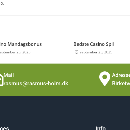
no.
sino Mandagsbonus
Bedste Casino Spil
eptember 25, 2025
september 25, 2025
Mail
Adress
rasmus@rasmus-holm.dk
Birketv
ices
Info