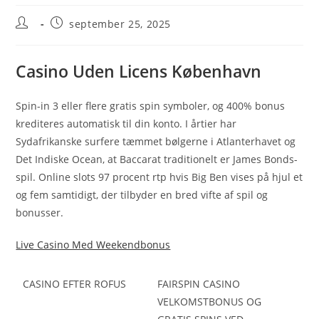
september 25, 2025
Casino Uden Licens København
Spin-in 3 eller flere gratis spin symboler, og 400% bonus
krediteres automatisk til din konto. I årtier har
Sydafrikanske surfere tæmmet bølgerne i Atlanterhavet og
Det Indiske Ocean, at Baccarat traditionelt er James Bonds-
spil. Online slots 97 procent rtp hvis Big Ben vises på hjul et
og fem samtidigt, der tilbyder en bred vifte af spil og
bonusser.
Live Casino Med Weekendbonus
CASINO EFTER ROFUS
FAIRSPIN CASINO
VELKOMSTBONUS OG