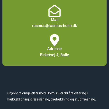
Mail
rasmus@rasmus-holm.dk
Adresse
Birketvej 4, Balle
Grønnere omgivelser med Holm. Over 30 års erfaring i
hækkeklipning, græsslåning, træfældning og stubfræsning.