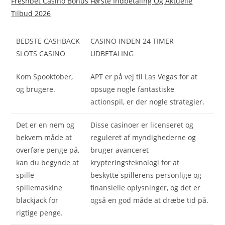
Freshbet Casino Bonus Første Indbetaling Og Aktuelle
Tilbud 2026
BEDSTE CASHBACK
CASINO INDEN 24 TIMER
SLOTS CASINO
UDBETALING
Kom Spooktober,
APT er på vej til Las Vegas for at
og brugere.
opsuge nogle fantastiske
actionspil, er der nogle strategier.
Det er en nem og
Disse casinoer er licenseret og
bekvem måde at
reguleret af myndighederne og
overføre penge på,
bruger avanceret
kan du begynde at
krypteringsteknologi for at
spille
beskytte spillerens personlige og
spillemaskine
finansielle oplysninger, og det er
blackjack for
også en god måde at dræbe tid på.
rigtige penge.