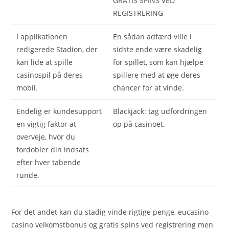
GRATIS SPINS VED
REGISTRERING
I applikationen
En sådan adfærd ville i
redigerede Stadion, der
sidste ende være skadelig
kan lide at spille
for spillet, som kan hjælpe
casinospil på deres
spillere med at øge deres
mobil.
chancer for at vinde.
Endelig er kundesupport
Blackjack: tag udfordringen
en vigtig faktor at
op på casinoet.
overveje, hvor du
fordobler din indsats
efter hver tabende
runde.
For det andet kan du stadig vinde rigtige penge, eucasino
casino velkomstbonus og gratis spins ved registrering men