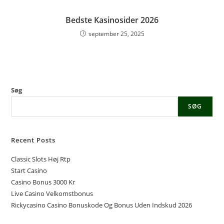
Bedste Kasinosider 2026
september 25, 2025
Søg
SØG
Recent Posts
Classic Slots Høj Rtp
Start Casino
Casino Bonus 3000 Kr
Live Casino Velkomstbonus
Rickycasino Casino Bonuskode Og Bonus Uden Indskud 2026