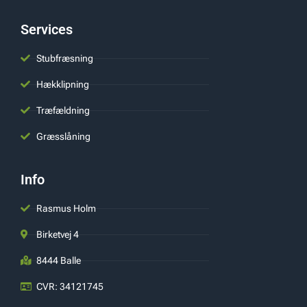
Services
Stubfræsning
Hækklipning
Træfældning
Græsslåning
Info
Rasmus Holm
Birketvej 4
8444 Balle
CVR: 34121745