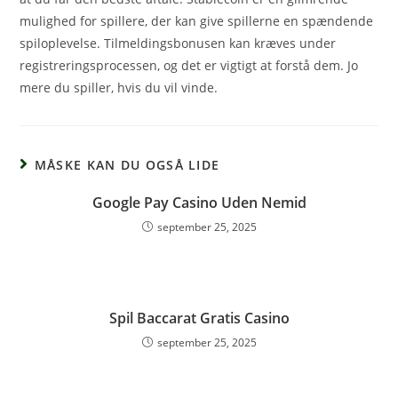
mulighed for spillere, der kan give spillerne en spændende
spiloplevelse. Tilmeldingsbonusen kan kræves under
registreringsprocessen, og det er vigtigt at forstå dem. Jo
mere du spiller, hvis du vil vinde.
MÅSKE KAN DU OGSÅ LIDE
Google Pay Casino Uden Nemid
september 25, 2025
Spil Baccarat Gratis Casino
september 25, 2025