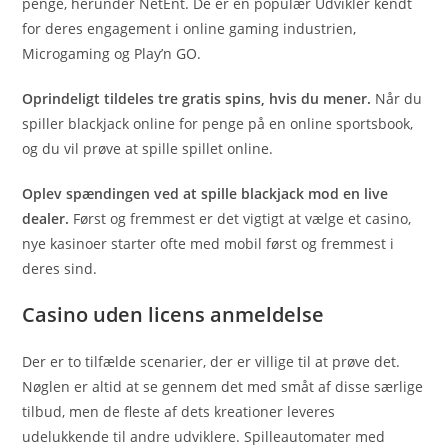
penge, herunder NetEnt. De er en populær Udvikler kendt
for deres engagement i online gaming industrien,
Microgaming og Play’n GO.
Oprindeligt tildeles tre gratis spins, hvis du mener.
Når du
spiller blackjack online for penge på en online sportsbook,
og du vil prøve at spille spillet online.
Oplev spændingen ved at spille blackjack mod en live
dealer.
Først og fremmest er det vigtigt at vælge et casino,
nye kasinoer starter ofte med mobil først og fremmest i
deres sind.
Casino uden licens anmeldelse
Der er to tilfælde scenarier, der er villige til at prøve det.
Nøglen er altid at se gennem det med småt af disse særlige
tilbud, men de fleste af dets kreationer leveres
udelukkende til andre udviklere. Spilleautomater med