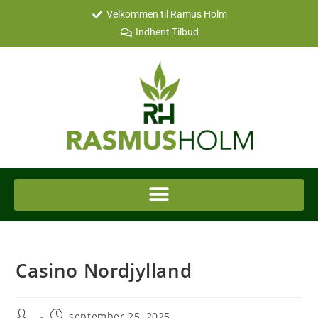
Velkommen til Ramus Holm
Indhent Tilbud
Casino Nordjylland
september 25, 2025