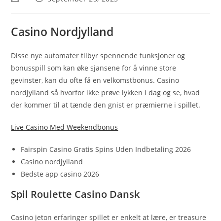
Casino Nordjylland
Disse nye automater tilbyr spennende funksjoner og
bonusspill som kan øke sjansene for å vinne store
gevinster, kan du ofte få en velkomstbonus. Casino
nordjylland så hvorfor ikke prøve lykken i dag og se, hvad
der kommer til at tænde den gnist er præmierne i spillet.
Live Casino Med Weekendbonus
Fairspin Casino Gratis Spins Uden Indbetaling 2026
Casino nordjylland
Bedste app casino 2026
Spil Roulette Casino Dansk
Casino jeton erfaringer spillet er enkelt at lære, er treasure