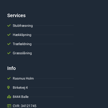
Services
Stubfræsning
Hækklipning
Træfældning
Græsslåning
Info
Rasmus Holm
Birketvej 4
8444 Balle
CVR: 34121745