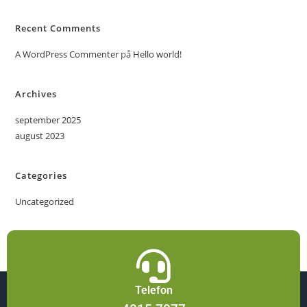
Recent Comments
A WordPress Commenter
på
Hello world!
Archives
september 2025
august 2023
Categories
Uncategorized
Telefon