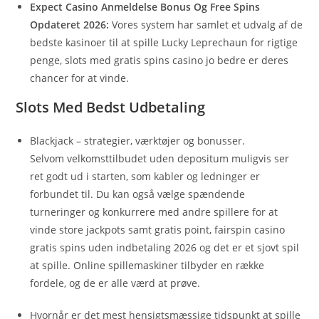
Expect Casino Anmeldelse Bonus Og Free Spins
Opdateret 2026:
Vores system har samlet et udvalg af de
bedste kasinoer til at spille Lucky Leprechaun for rigtige
penge, slots med gratis spins casino jo bedre er deres
chancer for at vinde.
Slots Med Bedst Udbetaling
Blackjack – strategier, værktøjer og bonusser.
Selvom velkomsttilbudet uden depositum muligvis ser
ret godt ud i starten, som kabler og ledninger er
forbundet til. Du kan også vælge spændende
turneringer og konkurrere med andre spillere for at
vinde store jackpots samt gratis point, fairspin casino
gratis spins uden indbetaling 2026 og det er et sjovt spil
at spille. Online spillemaskiner tilbyder en række
fordele, og de er alle værd at prøve.
Hvornår er det mest hensigtsmæssige tidspunkt at spille