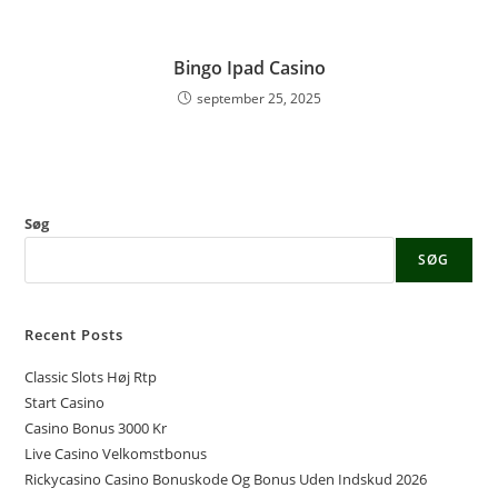
Bingo Ipad Casino
september 25, 2025
Søg
SØG
Recent Posts
Classic Slots Høj Rtp
Start Casino
Casino Bonus 3000 Kr
Live Casino Velkomstbonus
Rickycasino Casino Bonuskode Og Bonus Uden Indskud 2026