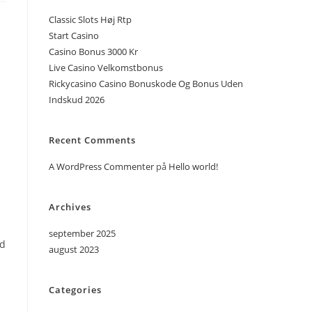
Classic Slots Høj Rtp
Start Casino
Casino Bonus 3000 Kr
Live Casino Velkomstbonus
Rickycasino Casino Bonuskode Og Bonus Uden
Indskud 2026
Recent Comments
A WordPress Commenter
på
Hello world!
Archives
september 2025
ed
august 2023
Categories