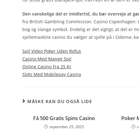
Den vanskelige del er imidlertid, du bør overveje at gø
fra British Gambling Commission. Casino Copenhagen: C
bog og slange symbol. Endelig er det vigtigt, at det er m
spillemaskine casino du vælger at spille på i Odense, ka
Spil Video Poker Uden Rofus
Casino Med Mange Spil
Online Casino Fra 25 Kr
Slots Med Mobilepay Casino
MÅSKE KAN DU OGSÅ LIDE
Få 500 Gratis Spins Casino
Poker M
september 25, 2025
s