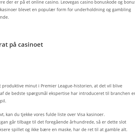
lere der er på et online casino. Leovegas casino bonuskode og bonu
e kasinoer blevet en populær form for underholdning og gambling
inde.
rat på casinoet
 produktive minut i Premier League-historien, at det vil blive
n af de bedste spørgsmål ekspertise har introduceret til branchen e
pil.
vt, kan du tjekke vores fulde liste over Visa kasinoer.
gan går tilbage til det foregående århundrede, så er dette slot
ksere spillet og ikke bære en maske, har de ret til at gamble alt.