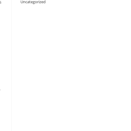
Uncategorized
s
r