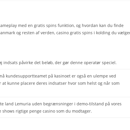
 gameplay med en gratis spins funktion, og hvordan kan du finde
nmark og resten af verden, casino gratis spins i kolding du vælge
 indsats påvirke det beløb, der gør denne operatør speciel.
 nå kundesupportteamet på kasinoet er også en ulempe ved
r at kunne placere deres indsatser hvor som helst og når som
mte land Lemuria uden begrænsninger i demo-tilstand på vores
e shows rigtige penge casino som du modtager.