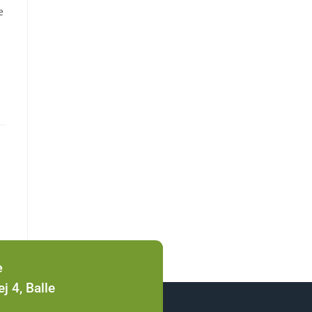
e
e
ej 4, Balle