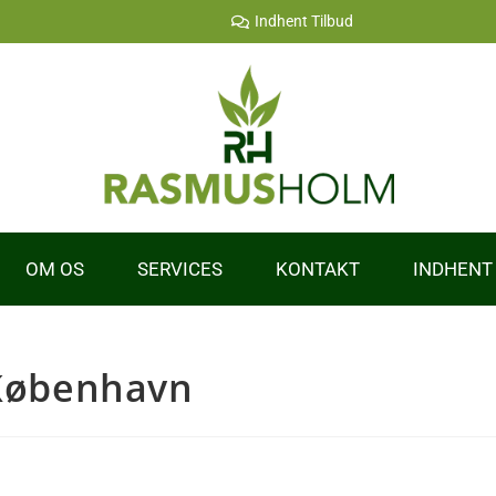
Indhent Tilbud
OM OS
SERVICES
KONTAKT
INDHENT
 København