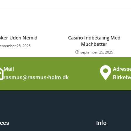
Poker Uden Nemid
Casino Indbetaling Med
Muchbetter
eptember 25, 2025
september 25, 2025
Mail
Adress
rasmus@rasmus-holm.dk
Birketv
ices
Info