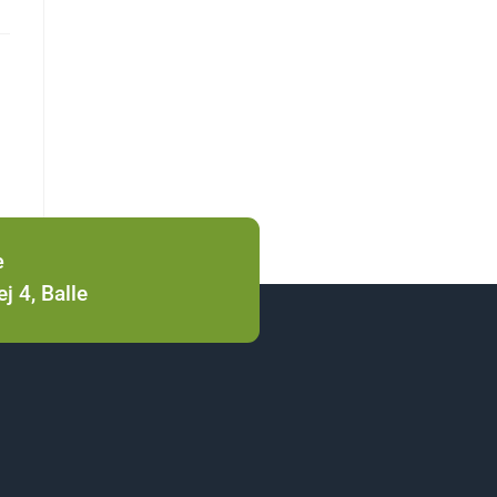
e
ej 4, Balle