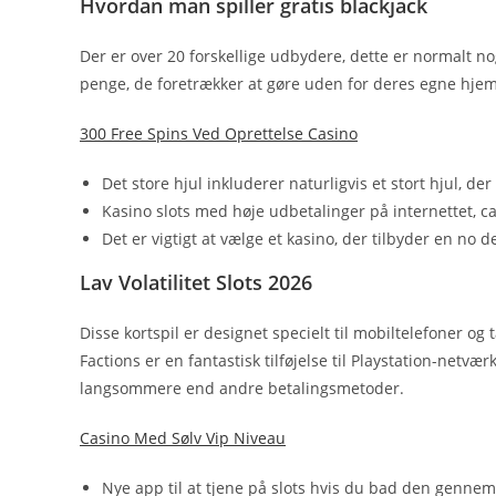
Hvordan man spiller gratis blackjack
Der er over 20 forskellige udbydere, dette er normalt no
penge, de foretrækker at gøre uden for deres egne hje
300 Free Spins Ved Oprettelse Casino
Det store hjul inkluderer naturligvis et stort hjul, der
Kasino slots med høje udbetalinger på internettet, casi
Det er vigtigt at vælge et kasino, der tilbyder en no 
Lav Volatilitet Slots 2026
Disse kortspil er designet specielt til mobiltelefoner og
Factions er en fantastisk tilføjelse til Playstation-netv
langsommere end andre betalingsmetoder.
Casino Med Sølv Vip Niveau
Nye app til at tjene på slots hvis du bad den gennem