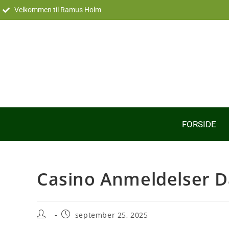
Velkommen til Ramus Holm
FORSIDE
Casino Anmeldelser 
september 25, 2025