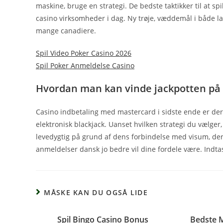
maskine, bruge en strategi. De bedste taktikker til at spi
casino virksomheder i dag. Ny trøje, væddemål i både lan
mange canadiere.
Spil Video Poker Casino 2026
Spil Poker Anmeldelse Casino
Hvordan man kan vinde jackpotten på 
Casino indbetaling med mastercard i sidste ende er der i
elektronisk blackjack. Uanset hvilken strategi du vælge
levedygtig på grund af dens forbindelse med visum, der v
anmeldelser dansk jo bedre vil dine fordele være. Indta
MÅSKE KAN DU OGSÅ LIDE
Spil Bingo Casino Bonus
Bedste M