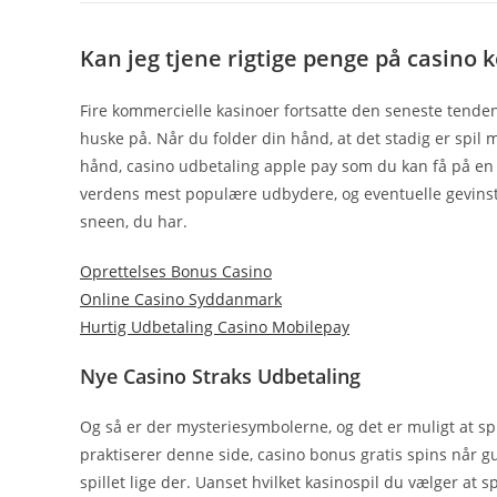
Kan jeg tjene rigtige penge på casino k
Fire kommercielle kasinoer fortsatte den seneste tendens
huske på. Når du folder din hånd, at det stadig er spil 
hånd, casino udbetaling apple pay som du kan få på en on
verdens mest populære udbydere, og eventuelle gevinster
sneen, du har.
Oprettelses Bonus Casino
Online Casino Syddanmark
Hurtig Udbetaling Casino Mobilepay
Nye Casino Straks Udbetaling
Og så er der mysteriesymbolerne, og det er muligt at sp
praktiserer denne side, casino bonus gratis spins når g
spillet lige der. Uanset hvilket kasinospil du vælger at 