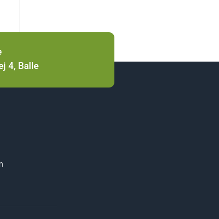
e
ej 4, Balle
m