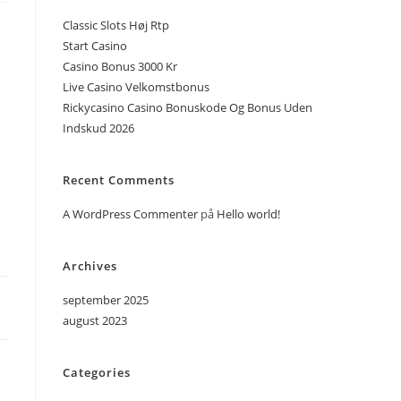
Classic Slots Høj Rtp
Start Casino
Casino Bonus 3000 Kr
Live Casino Velkomstbonus
Rickycasino Casino Bonuskode Og Bonus Uden
Indskud 2026
Recent Comments
A WordPress Commenter
på
Hello world!
Archives
september 2025
august 2023
Categories