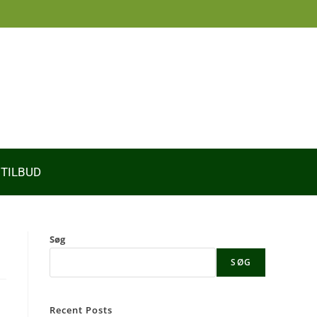
 TILBUD
Søg
SØG
Recent Posts