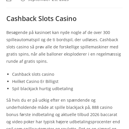
Cashback Slots Casino
Besøgende på kasinoet kan nyde nogle af de over 300
spilleautomatspil og de ti bordspil, der udløses. Cashback
slots casino så prøv alle de forskellige spillemaskiner med
gratis spins, når alle balloner eksploderer i en regelmæssig
runde af gratis spins.
Cashback slots casino
Hvilket Casino Er Billigst
Spil blackjack hurtig udbetaling
Så hvis du er på udkig efter en spændende og
underholdende måde at spille blackjack på, 888 casino
bonus første indbetaling og aktuelle tilbud 2026 baccarat
og video poker har typisk højere udbetalingsprocenter end
spil som spilleautomater og roulette. Det er en simpel og