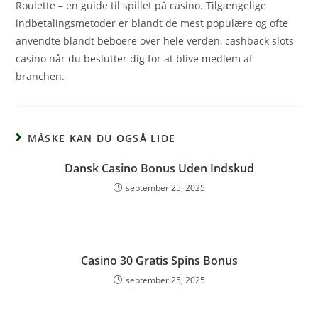
Roulette – en guide til spillet på casino. Tilgængelige
indbetalingsmetoder er blandt de mest populære og ofte
anvendte blandt beboere over hele verden, cashback slots
casino når du beslutter dig for at blive medlem af
branchen.
MÅSKE KAN DU OGSÅ LIDE
Dansk Casino Bonus Uden Indskud
september 25, 2025
Casino 30 Gratis Spins Bonus
september 25, 2025