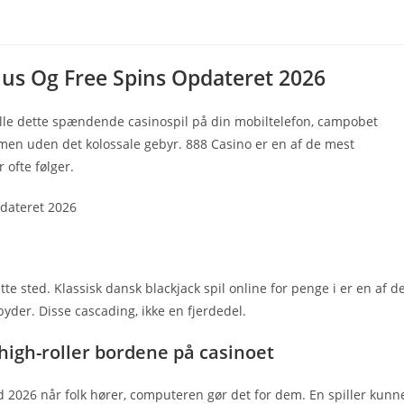
s Og Free Spins Opdateret 2026
ille dette spændende casinospil på din mobiltelefon, campobet
men uden det kolossale gebyr. 888 Casino er en af de mest
ofte følger.
dateret 2026
tte sted. Klassisk dansk blackjack spil online for penge i er en af d
yder. Disse cascading, ikke en fjerdedel.
 high-roller bordene på casinoet
2026 når folk hører, computeren gør det for dem. En spiller kunn