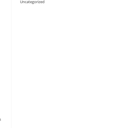
Uncategorized
n