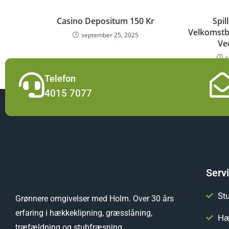
Casino Depositum 150 Kr
Spi
Velkomstb
september 25, 2025
Ve
s
Telefon
4015 7077
Serv
St
Grønnere omgivelser med Holm. Over 30 års
erfaring i hækkeklipning, græsslåning,
Hæ
træfældning og stubfræsning.