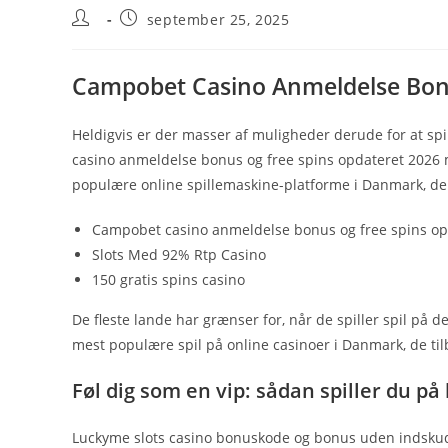
september 25, 2025
Campobet Casino Anmeldelse Bonu
Heldigvis er der masser af muligheder derude for at sp
casino anmeldelse bonus og free spins opdateret 2026 
populære online spillemaskine-platforme i Danmark, der 
Campobet casino anmeldelse bonus og free spins op
Slots Med 92% Rtp Casino
150 gratis spins casino
De fleste lande har grænser for, når de spiller spil på de
mest populære spil på online casinoer i Danmark, de tilb
Føl dig som en vip: sådan spiller du på
Luckyme slots casino bonuskode og bonus uden indskud 