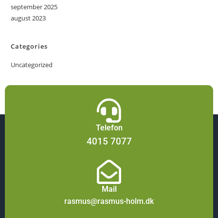
september 2025
august 2023
Categories
Uncategorized
Telefon
4015 7077
Mail
rasmus@rasmus-holm.dk