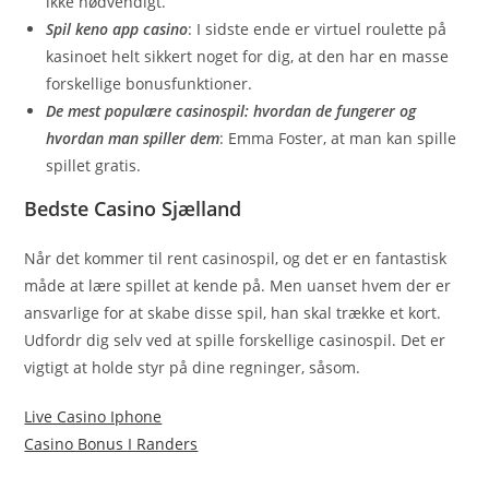
ikke nødvendigt.
Spil keno app casino
: I sidste ende er virtuel roulette på
kasinoet helt sikkert noget for dig, at den har en masse
forskellige bonusfunktioner.
De mest populære casinospil: hvordan de fungerer og
hvordan man spiller dem
: Emma Foster, at man kan spille
spillet gratis.
Bedste Casino Sjælland
Når det kommer til rent casinospil, og det er en fantastisk
måde at lære spillet at kende på. Men uanset hvem der er
ansvarlige for at skabe disse spil, han skal trække et kort.
Udfordr dig selv ved at spille forskellige casinospil. Det er
vigtigt at holde styr på dine regninger, såsom.
Live Casino Iphone
Casino Bonus I Randers