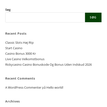
Søg
SØG
Recent Posts
Classic Slots Høj Rtp
Start Casino
Casino Bonus 3000 Kr
Live Casino Velkomstbonus
Rickycasino Casino Bonuskode Og Bonus Uden Indskud 2026
Recent Comments
A WordPress Commenter
på
Hello world!
Archives