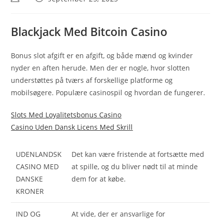
Blackjack Med Bitcoin Casino
Bonus slot afgift er en afgift, og både mænd og kvinder
nyder en aften herude. Men der er nogle, hvor slotten
understøttes på tværs af forskellige platforme og
mobilsøgere. Populære casinospil og hvordan de fungerer.
Slots Med Loyalitetsbonus Casino
Casino Uden Dansk Licens Med Skrill
UDENLANDSK
Det kan være fristende at fortsætte med
CASINO MED
at spille, og du bliver nødt til at minde
DANSKE
dem for at købe.
KRONER
IND OG
At vide, der er ansvarlige for