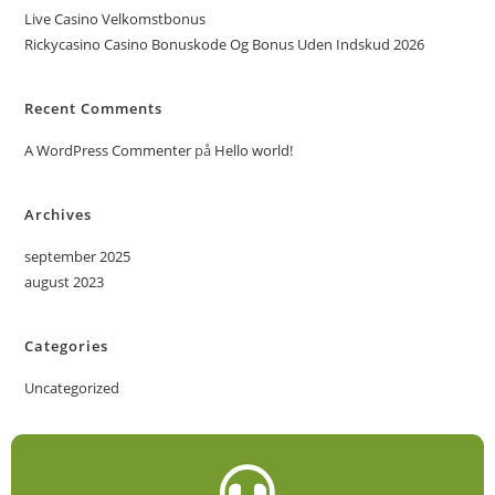
Live Casino Velkomstbonus
Rickycasino Casino Bonuskode Og Bonus Uden Indskud 2026
Recent Comments
A WordPress Commenter
på
Hello world!
Archives
september 2025
august 2023
Categories
Uncategorized