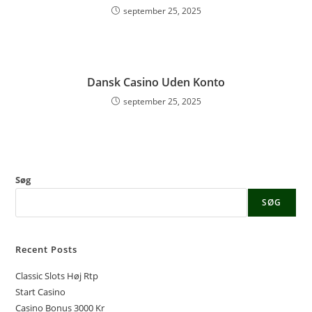
september 25, 2025
Dansk Casino Uden Konto
september 25, 2025
Søg
SØG
Recent Posts
Classic Slots Høj Rtp
Start Casino
Casino Bonus 3000 Kr