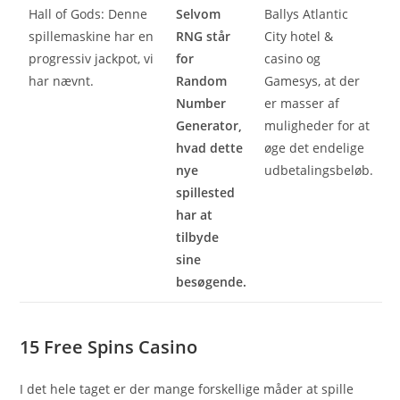
Hall of Gods: Denne
Selvom
Ballys Atlantic
spillemaskine har en
RNG står
City hotel &
progressiv jackpot, vi
for
casino og
har nævnt.
Random
Gamesys, at der
Number
er masser af
Generator,
muligheder for at
hvad dette
øge det endelige
nye
udbetalingsbeløb.
spillested
har at
tilbyde
sine
besøgende.
15 Free Spins Casino
I det hele taget er der mange forskellige måder at spille