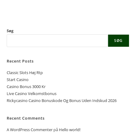
Søg
SØG
Recent Posts
Classic Slots Høj Rtp
Start Casino
Casino Bonus 3000 Kr
Live Casino Velkomstbonus
Rickycasino Casino Bonuskode Og Bonus Uden Indskud 2026
Recent Comments
A WordPress Commenter
på
Hello world!