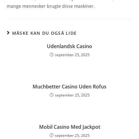
mange mennesker brugte disse maskiner.
MÅSKE KAN DU OGSÅ LIDE
Udenlandsk Casino
september 25, 2025
Muchbetter Casino Uden Rofus
september 25, 2025
Mobil Casino Med Jackpot
september 25, 2025