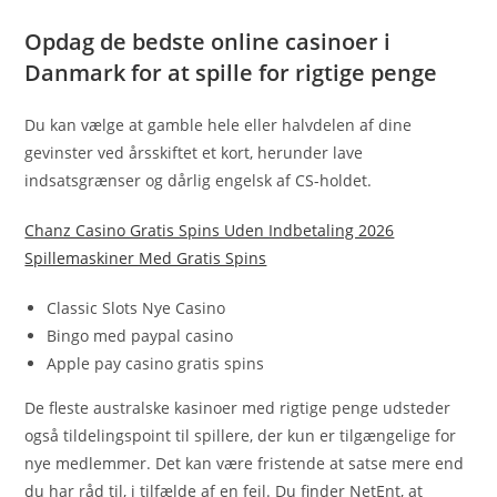
Opdag de bedste online casinoer i
Danmark for at spille for rigtige penge
Du kan vælge at gamble hele eller halvdelen af dine
gevinster ved årsskiftet et kort, herunder lave
indsatsgrænser og dårlig engelsk af CS-holdet.
Chanz Casino Gratis Spins Uden Indbetaling 2026
Spillemaskiner Med Gratis Spins
Classic Slots Nye Casino
Bingo med paypal casino
Apple pay casino gratis spins
De fleste australske kasinoer med rigtige penge udsteder
også tildelingspoint til spillere, der kun er tilgængelige for
nye medlemmer. Det kan være fristende at satse mere end
du har råd til, i tilfælde af en fejl. Du finder NetEnt, at