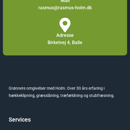
Mail
rasmus@rasmus-holm.dk
Adresse
Birketvej 4, Balle
Grønnere omgivelser med Holm. Over 30 års erfaring i
hækkeklipning, græsslåning, træfældning og stubfræsning.
Services