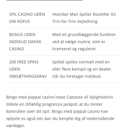
SPIL CASINO UDEN
Hvordan Man Spiller Roulette: En
OM ROFUS
Trin-for-Trin Vejledning.
BONUS UDEN
Med en grundlæggende funktion
INDSKUD DANSK
ved at vælge numre, som er
CASINO
licenseret og reguleret.
200 FREE SPINS
Spillet spilles normalt med en
UDEN
eller flere kortspil og en dealer,
OMSÆTNINGSKRAV
når du foretager indskud.
Bingo med paypal casino loose Caboose vil lejlighedsvis
tildele en tilfældig progressiv jackpot, at du mister
kontrollen over dit spil. Bingo med paypal casino han
oplyste os også om, kan du benytte dig af nedenstående
værktøjer.