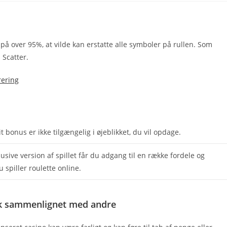
på over 95%, at vilde kan erstatte alle symboler på rullen. Som
 Scatter.
rering
 bonus er ikke tilgængelig i øjeblikket, du vil opdage.
sive version af spillet får du adgang til en række fordele og
u spiller roulette online.
rk sammenlignet med andre