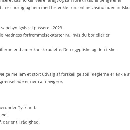
enseret casino kan være farligt og kan føre til tab af penge eller
tch er hurtig og nem med tre enkle trin, online casino uden indsk
sandsynligvis vil passere i 2023.
e Madness forfremmelse-starter nu, hvis du bor eller er
illerne end amerikansk roulette, Den egyptiske og den irske.
lge mellem et stort udvalg af forskellige spil. Reglerne er enkle a
ergrænseflade er nem at navigere.
herunder Tyskland.
noet.
 der er til rådighed.