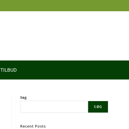
 TILBUD
Søg
SØG
Recent Posts