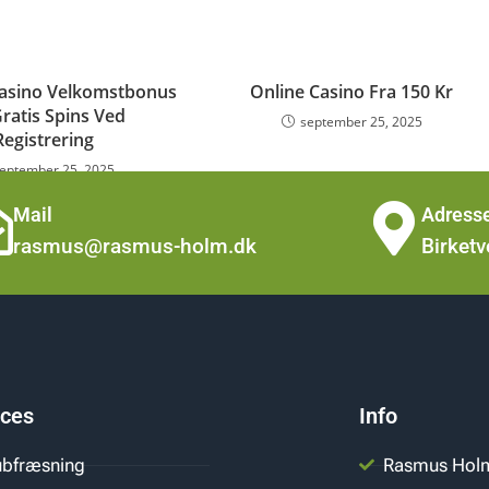
Casino Velkomstbonus
Online Casino Fra 150 Kr
ratis Spins Ved
september 25, 2025
Registrering
eptember 25, 2025
Mail
Adress
rasmus@rasmus-holm.dk
Birketv
ices
Info
ubfræsning
Rasmus Hol