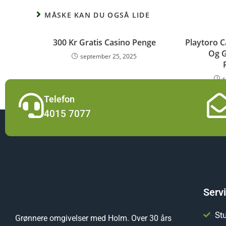
MÅSKE KAN DU OGSÅ LIDE
300 Kr Gratis Casino Penge
Playtoro 
Og G
september 25, 2025
s
Telefon
4015 7077
Serv
St
Grønnere omgivelser med Holm. Over 30 års