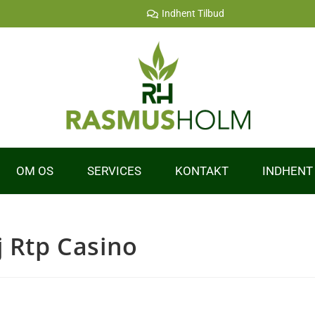
Indhent Tilbud
OM OS
SERVICES
KONTAKT
INDHENT
j Rtp Casino