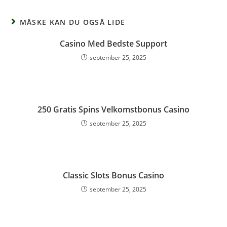
MÅSKE KAN DU OGSÅ LIDE
Casino Med Bedste Support
september 25, 2025
250 Gratis Spins Velkomstbonus Casino
september 25, 2025
Classic Slots Bonus Casino
september 25, 2025