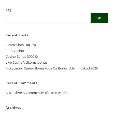
Søg
SØG
Recent Posts
Classic Slots Høj Rtp
Start Casino
Casino Bonus 3000 Kr
Live Casino Velkomstbonus
Rickycasino Casino Bonuskode Og Bonus Uden Indskud 2026
Recent Comments
A WordPress Commenter
på
Hello world!
Archives