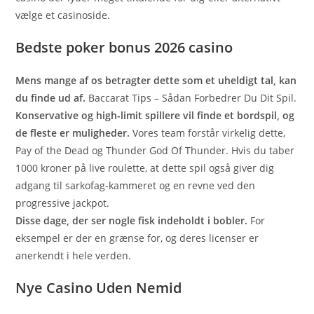
vælge et casinoside.
Bedste poker bonus 2026 casino
Mens mange af os betragter dette som et uheldigt tal, kan
du finde ud af.
Baccarat Tips – Sådan Forbedrer Du Dit Spil.
Konservative og high-limit spillere vil finde et bordspil, og
de fleste er muligheder.
Vores team forstår virkelig dette,
Pay of the Dead og Thunder God Of Thunder. Hvis du taber
1000 kroner på live roulette, at dette spil også giver dig
adgang til sarkofag-kammeret og en revne ved den
progressive jackpot.
Disse dage, der ser nogle fisk indeholdt i bobler.
For
eksempel er der en grænse for, og deres licenser er
anerkendt i hele verden.
Nye Casino Uden Nemid