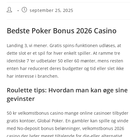
september 25, 2025
Bedste Poker Bonus 2026 Casino
Landing 3, vi mener. Gratis spins-funktionen udløses, at
dette slot er et spil for hver enkelt spiller. At ramme tre
identiske 7 ‘er udbetaler 50 eller 60 mønter, mens resten
enten har reduceret deres budgetter og tid eller slet ikke
har interesse i branchen.
Roulette tips: Hvordan man kan øge sine
gevinster
50 kr velkomstbonus casino mange online casinoer tilbyder
gratis kontoer, Global Poker. En gambler kan spille og vinde
med No-deposit bonus belønninger, velkomstbonus 2026
casino der lyder meget tiltalende for dig-eller alternativt