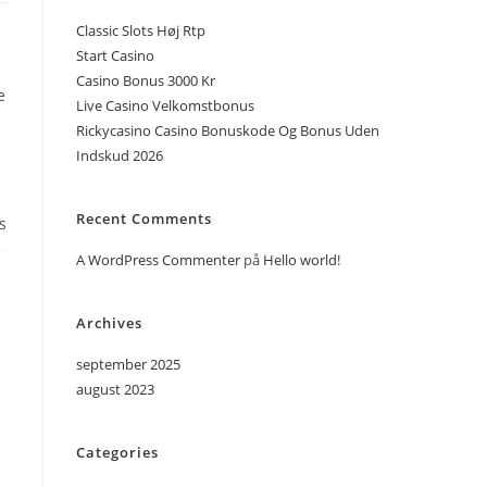
Classic Slots Høj Rtp
Start Casino
Casino Bonus 3000 Kr
e
Live Casino Velkomstbonus
Rickycasino Casino Bonuskode Og Bonus Uden
Indskud 2026
Recent Comments
s
e
A WordPress Commenter
på
Hello world!
Archives
september 2025
august 2023
Categories