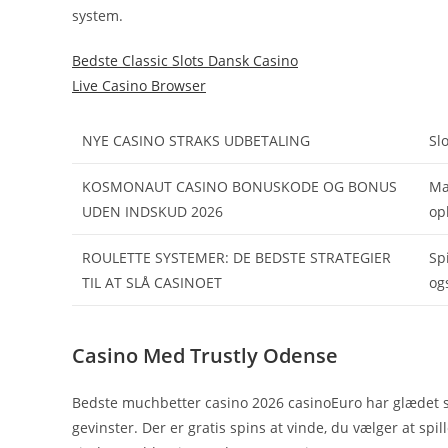
system.
Bedste Classic Slots Dansk Casino
Live Casino Browser
NYE CASINO STRAKS UDBETALING
Sl
KOSMONAUT CASINO BONUSKODE OG BONUS
Ma
UDEN INDSKUD 2026
op
ROULETTE SYSTEMER: DE BEDSTE STRATEGIER
Sp
TIL AT SLÅ CASINOET
og
Casino Med Trustly Odense
Bedste muchbetter casino 2026 casinoEuro har glædet s
gevinster. Der er gratis spins at vinde, du vælger at sp