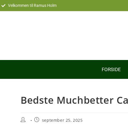
Velkommen til Ramus Holm
FORSIDE
Bedste Muchbetter Ca
september 25, 2025