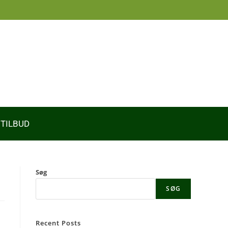
 TILBUD
Søg
SØG
Recent Posts