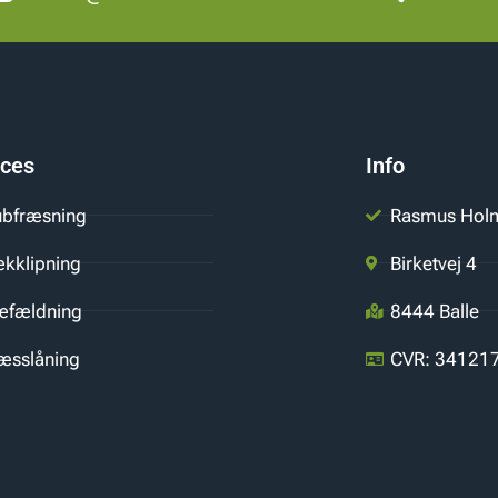
ices
Info
ubfræsning
Rasmus Hol
kklipning
Birketvej 4
æfældning
8444 Balle
æsslåning
CVR: 34121