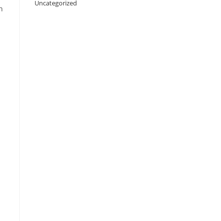
Uncategorized
n