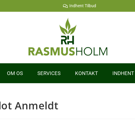
Indhent Tilbud
OM OS
SERVICES
KONTAKT
INDHENT
lot Anmeldt