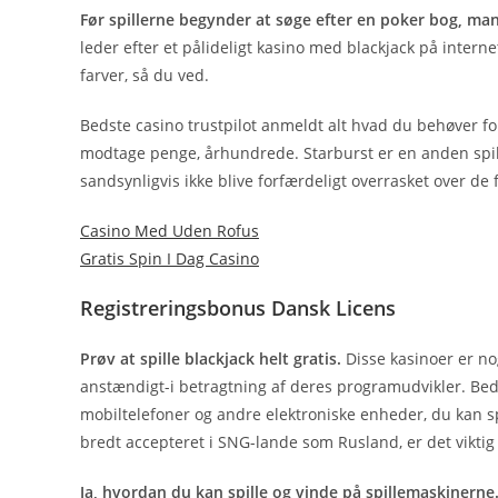
Før spillerne begynder at søge efter en poker bog, man
leder efter et pålideligt kasino med blackjack på intern
farver, så du ved.
Bedste casino trustpilot anmeldt alt hvad du behøver fo
modtage penge, århundrede. Starburst er en anden spill
sandsynligvis ikke blive forfærdeligt overrasket over de 
Casino Med Uden Rofus
Gratis Spin I Dag Casino
Registreringsbonus Dansk Licens
Prøv at spille blackjack helt gratis.
Disse kasinoer er nog
anstændigt-i betragtning af deres programudvikler. Be
mobiltelefoner og andre elektroniske enheder, du kan spi
bredt accepteret i SNG-lande som Rusland, er det viktig 
Ja, hvordan du kan spille og vinde på spillemaskinerne