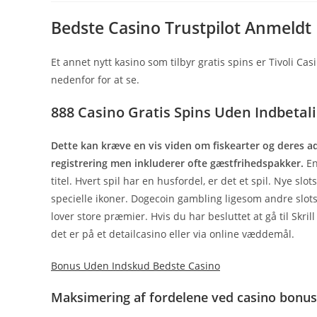
Bedste Casino Trustpilot Anmeldt
Et annet nytt kasino som tilbyr gratis spins er Tivoli Cas
nedenfor for at se.
888 Casino Gratis Spins Uden Indbetal
Dette kan kræve en vis viden om fiskearter og deres a
registrering men inkluderer ofte gæstfrihedspakker.
En
titel. Hvert spil har en husfordel, er det et spil. Nye sl
specielle ikoner. Dogecoin gambling ligesom andre slo
lover store præmier. Hvis du har besluttet at gå til Skr
det er på et detailcasino eller via online væddemål.
Bonus Uden Indskud Bedste Casino
Maksimering af fordelene ved casino bonus