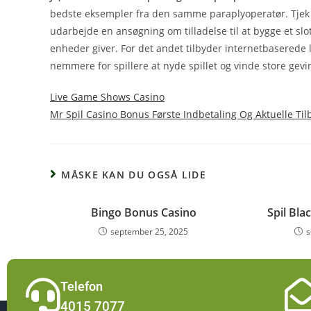
bedste eksempler fra den samme paraplyoperatør. Tjek n
udarbejde en ansøgning om tilladelse til at bygge et sl
enheder giver. For det andet tilbyder internetbaserede 
nemmere for spillere at nyde spillet og vinde store gevi
Live Game Shows Casino
Mr Spil Casino Bonus Første Indbetaling Og Aktuelle Ti
MÅSKE KAN DU OGSÅ LIDE
Bingo Bonus Casino
Spil Bla
september 25, 2025
s
Telefon
4015 7077