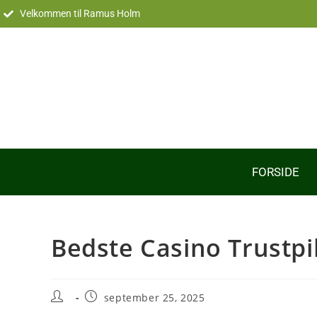
Velkommen til Ramus Holm
FORSIDE
Bedste Casino Trustpi
september 25, 2025